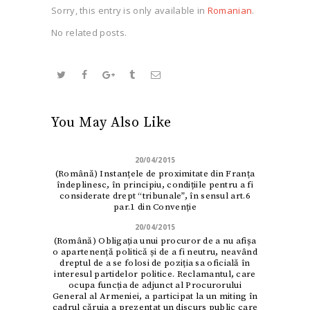
Sorry, this entry is only available in
Romanian
.
No related posts.
You May Also Like
20/04/2015
(Română) Instanțele de proximitate din Franța
îndeplinesc, în principiu, condițiile pentru a fi
considerate drept “tribunale”, în sensul art.6
par.1 din Convenție
20/04/2015
(Română) Obligația unui procuror de a nu afișa
o apartenență politică și de a fi neutru, neavând
dreptul de a se folosi de poziția sa oficială în
interesul partidelor politice. Reclamantul, care
ocupa funcția de adjunct al Procurorului
General al Armeniei, a participat la un miting în
cadrul căruia a prezentat un discurs public care