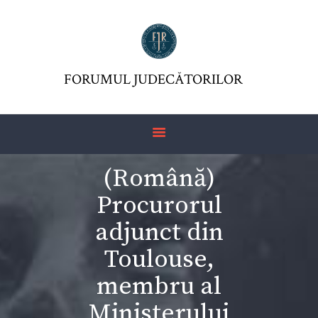
FORUMUL JUDECĂTORILOR
FJR ASSOCIATION
FORUMUL JUDECĂTORILOR
JURISDICTIO
MAGAZINE
ARTICLES
(Română)
JURISPRUDENCE
Procurorul
adjunct din
Toulouse,
membru al
Ministerului