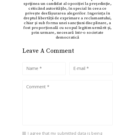
sprijinea un candidat al opoziției la președinție,
criticând autoritățile, în special în ceea ce
privește desfășurarea alegerilor. Ingerința în
dreptul libertății de exprimare a reclamantului,
chiar și sub forma unei sancțiuni discplinare, a
fost proporțională cu scopul legitim urmărit și,
prin urmare, necesară într-o societate
democratică
Leave A Comment
I agree that my submitted data is being