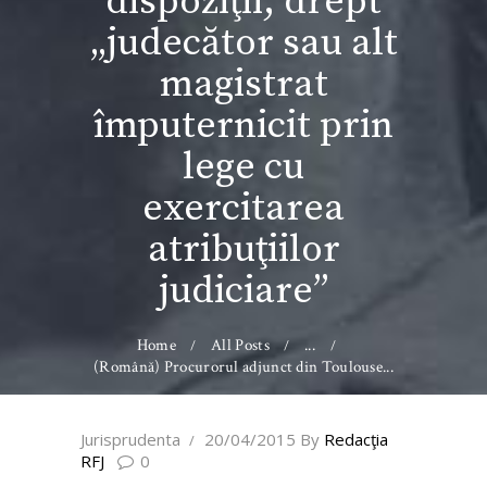
dispoziţii, drept
„judecător sau alt
magistrat
împuternicit prin
lege cu
exercitarea
atribuţiilor
judiciare”
Home
All Posts
...
(Română) Procurorul adjunct din Toulouse...
Jurisprudenta
20/04/2015
By
Redacţia
RFJ
0