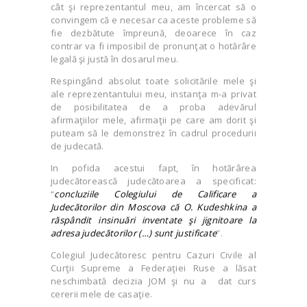
cât şi reprezentantul meu, am încercat să o
convingem că e necesar ca aceste probleme să
fie dezbătute împreună, deoarece în caz
contrar va fi imposibil de pronunţat o hotărâre
legală şi justă în dosarul meu.
Respingând absolut toate solicitările mele şi
ale reprezentantului meu, instanţa m-a privat
de posibilitatea de a proba adevărul
afirmaţiilor mele, afirmaţii pe care am dorit şi
puteam să le demonstrez în cadrul procedurii
de judecată.
In pofida acestui fapt, în hotărârea
judecătorească judecătoarea a specificat:
“
concluziile Colegiului de Calificare a
Judecătorilor din Moscova că O. Kudeshkina a
răspândit insinuări inventate şi jignitoare la
adresa judecătorilor (…) sunt justificate
”.
Colegiul Judecătoresc pentru Cazuri Civile al
Curţii Supreme a Federaţiei Ruse a lăsat
neschimbată decizia JOM şi nu a dat curs
cererii mele de casaţie.