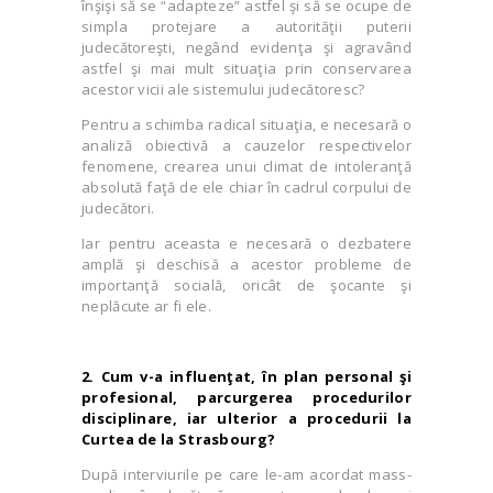
înşişi să se “adapteze” astfel şi să se ocupe de
simpla protejare a autorităţii puterii
judecătoreşti, negând evidenţa şi agravând
astfel şi mai mult situaţia prin conservarea
acestor vicii ale sistemului judecătoresc?
Pentru a schimba radical situaţia, e necesară o
analiză obiectivă a cauzelor respectivelor
fenomene, crearea unui climat de intoleranţă
absolută faţă de ele chiar în cadrul corpului de
judecători.
Iar pentru aceasta e necesară o dezbatere
amplă şi deschisă a acestor probleme de
importanţă socială, oricât de şocante şi
neplăcute ar fi ele.
2. Cum v-a influenţat, în plan personal şi
profesional, parcurgerea procedurilor
disciplinare, iar ulterior a procedurii
la
Curtea
de
la Strasbourg
?
După interviurile pe care le-am acordat mass-