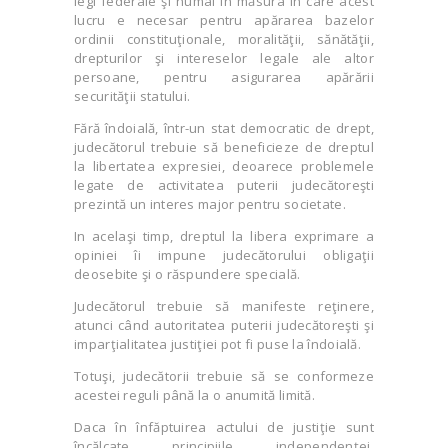
legi federale şi numai în măsura în care acest
lucru e necesar pentru apărarea bazelor
ordinii constituţionale, moralităţii, sănătăţii,
drepturilor şi intereselor legale ale altor
persoane, pentru asigurarea apărării
securităţii statului.
Fără îndoială, într-un stat democratic de drept,
judecătorul trebuie să beneficieze de dreptul
la libertatea expresiei, deoarece problemele
legate de activitatea puterii judecătoreşti
prezintă un interes major pentru societate.
In acelaşi timp, dreptul la libera exprimare a
opiniei îi impune judecătorului obligaţii
deosebite şi o răspundere specială.
Judecătorul trebuie să manifeste reţinere,
atunci când autoritatea puterii judecătoreşti şi
imparţialitatea justiţiei pot fi puse la îndoială.
Totuşi, judecătorii trebuie să se conformeze
acestei reguli până la o anumită limită.
Daca în înfăptuirea actului de justiţie sunt
încălcate principiile independenţei,