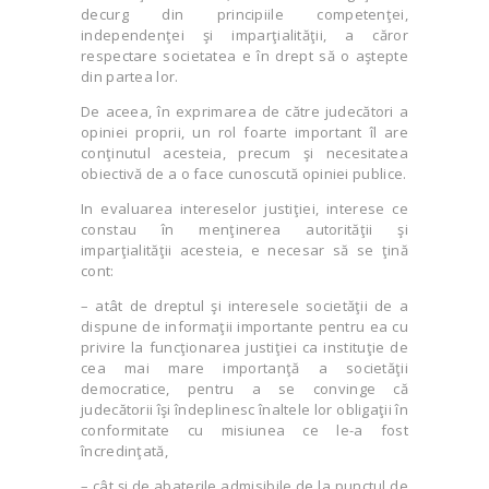
decurg din principiile competenţei,
independenţei şi imparţialităţii, a căror
respectare societatea e în drept să o aştepte
din partea lor.
De aceea, în exprimarea de către judecători a
opiniei proprii, un rol foarte important îl are
conţinutul acesteia, precum şi necesitatea
obiectivă de a o face cunoscută opiniei publice.
In evaluarea intereselor justiţiei, interese ce
constau în menţinerea autorităţii şi
imparţialităţii acesteia, e necesar să se ţină
cont:
– atât de dreptul şi interesele societăţii de a
dispune de informaţii importante pentru ea cu
privire la funcţionarea justiţiei ca instituţie de
cea mai mare importanţă a societăţii
democratice, pentru a se convinge că
judecătorii îşi îndeplinesc înaltele lor obligaţii în
conformitate cu misiunea ce le-a fost
încredinţată,
– cât şi de abaterile admisibile de la punctul de