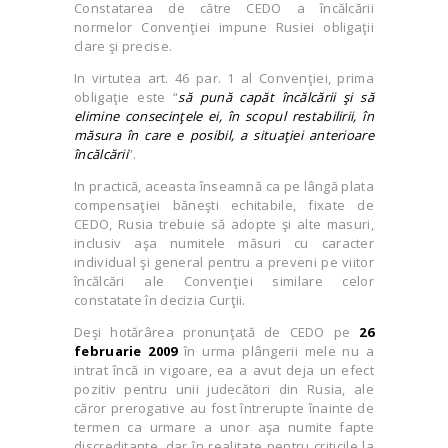
Constatarea de către CEDO a încălcării
normelor Convenţiei impune Rusiei obligaţii
clare şi precise.
In virtutea art. 46 par. 1 al Convenţiei, prima
obligaţie este “
să pună capăt încălcării şi să
elimine consecinţele ei, în scopul restabilirii, în
măsura în care e posibil, a situaţiei anterioare
încălcării
”.
In practică, aceasta înseamnă ca pe lângă plata
compensaţiei băneşti echitabile, fixate de
CEDO, Rusia trebuie să adopte şi alte masuri,
inclusiv aşa numitele măsuri cu caracter
individual şi general pentru a preveni pe viitor
încălcări ale Convenţiei similare celor
constatate în decizia Curţii.
Deşi hotărârea pronunţată de CEDO pe
26
februarie 2009
în urma plângerii mele nu a
intrat încă in vigoare, ea a avut deja un efect
pozitiv pentru unii judecători din Rusia, ale
căror prerogative au fost întrerupte înainte de
termen ca urmare a unor aşa numite fapte
discreditante, dar în realitate pentru criticile la