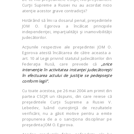
Curţii Supreme a Rusiei nu au acordat nicio
atenţie acestor grave contradicţii?
Hotărând să îmi ia dosarul penal, preşedintele
JOM O. Egorova a încălcat principiile
independenţei, imparţialităţii şi inamovibilităţii
judecătorilor.
Acţiunile respective ale preşedintei JOM O.
Egorova atestă încălcarea de către aceasta a
art. 10 al Legii privind statutul judecătorilor din
Federaţia Rusă, care prevede că
„orice
intervenţie în activitatea instanţei judecătoreşti
în efectuarea actului de justiţie se pedepseşte
conform legii”.
Cu toate acestea, pe 26 mai 2004 am primit din
partea CSCJR un răspuns, din care reiese că
preşedintele Curţii Supreme a Rusiei V.
Lebedev, luând cunoştinţă de rezultatele
verificării, nu a găsit motive pentru a emite
propunerea de a o sancţiona disciplinar pe
preşedinta JOM O. Egorova.