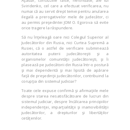
Aşadar, concluziile false, nefondate, ale lui
Sviridenko, cel care a efectuat verificarea, nu
numai că au servit drept temei pentru anularea
ilegală a prerogativelor mele de judecător, ci
au permis preşedintei JOM O. Egorova să evite
orice tragere la răspundere.
Să nu înţeleagă oare nici Colegiul Superior al
Judecătorilor din Rusia, nici Curtea Supremă a
Rusiei, că o astfel de verificare subminează
autoritatea puterii judecătoreşti şi a
organismelor comunităţii judecătoreşti, şi îi
plasează pe judecătorii din Rusia într-o postură
şi mai dependentă şi mai lipsită de apărare
faţă de preşedinţii judecătoriilor, contribuind la
corupţia din sistemul judiciar?
Toate cele expuse confirmă şi afirmaţiile mele
despre starea nesatisfăcătoare de lucruri din
sistemul judiciar, despre încălcarea principiilor
independenţei, imparţialităţii şi inamovibilităţii
judecătorilor, a drepturilor şi libertăţilor
cetăţenilor.