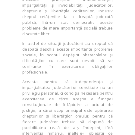
imparţialităţii şi inviolabilităţii judecătorilor,
drepturile şi libertăţile cetăţenilor, inclusiv
dreptul cetăţenilor la o dreaptă judecată
publică, într-un stat democratic aceste
probleme de mare importanţă socială trebuie
discutate liber.
In astfel de situaţii judecătorii au dreptul să
dezbată deschis aceste importante probleme
sociale, în scopul depăşirii obstacolelor şi
dificultăţilor cu care sunt nevoiţi să se
confrunte în exercitarea obligaţiilor
profesionale.
Aceasta pentru că independenţa şi
imparţialitatea judecătorilor constituie nu un
privilegiu personal, ci condiţia necesară pentru
exercitarea de către aceştia a funcţiei
constituţionale de înfăptuire a actului de
justiţie, a cărui scop principal este apărarea
drepturilor şi libertăţilor omului; pentru că
fiecare judecător trebuie să dispună de
posibilitatea reală de a-şi îndeplini, fără
intervenţia nimănui, înaltele-i obligaţii ce