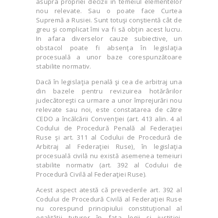
asupra propriei decizii în temeiul elementelor
nou relevate. Sau o poate face Curtea
Supremă a Rusiei. Sunt totuşi conştientă cât de
greu şi complicat îmi va fi să obţin acest lucru.
In afara diverselor cauze subiective, un
obstacol poate fi absenţa în legislaţia
procesuală a unor baze corespunzătoare
stabilite normativ.
Dacă în legislaţia penală şi cea de arbitraj una
din bazele pentru revizuirea hotărârilor
judecătoreşti ca urmare a unor împrejurări nou
relevate sau noi, este constatarea de către
CEDO a încălcării Convenţiei (art. 413 alin. 4 al
Codului de Procedură Penală al Federaţiei
Ruse şi art. 311 al Codului de Procedură de
Arbitraj al Federaţiei Ruse), în legislaţia
procesuală civilă nu există asemenea temeiuri
stabilite normativ (art. 392 al Codului de
Procedură Civilă al Federaţiei Ruse).
Acest aspect atestă că prevederile art. 392 al
Codului de Procedură Civilă al Federaţiei Ruse
nu corespund principiului constituţional al
egalităţii tuturor în faţa legii şi justiţiei,