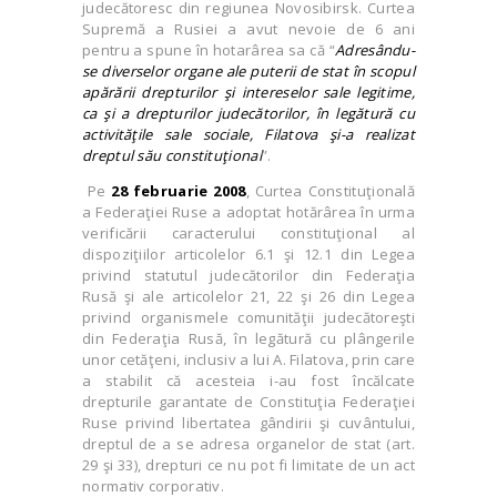
judecătoresc din regiunea Novosibirsk. Curtea
Supremă a Rusiei a avut nevoie de 6 ani
pentru a spune în hotarârea sa că “
Adresându-
se diverselor organe ale puterii de stat în scopul
apărării drepturilor şi intereselor sale legitime,
ca şi a drepturilor judecătorilor, în legătură cu
activităţile sale sociale, Filatova şi-a realizat
dreptul său constituţional
”.
Pe
28 februarie 2008
, Curtea Constituţională
a Federaţiei Ruse a adoptat hotărârea în urma
verificării caracterului constituţional al
dispoziţiilor articolelor 6.1 şi 12.1 din Legea
privind statutul judecătorilor din Federaţia
Rusă şi ale articolelor 21, 22 şi 26 din Legea
privind organismele comunităţii judecătoreşti
din Federaţia Rusă, în legătură cu plângerile
unor cetăţeni, inclusiv a lui A. Filatova, prin care
a stabilit că acesteia i-au fost încălcate
drepturile garantate de Constituţia Federaţiei
Ruse privind libertatea gândirii şi cuvântului,
dreptul de a se adresa organelor de stat (art.
29 şi 33), drepturi ce nu pot fi limitate de un act
normativ corporativ.