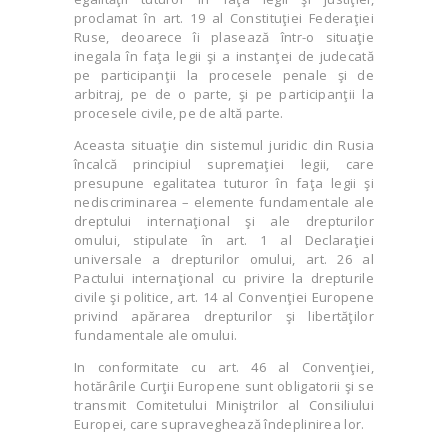
proclamat în art. 19 al Constituţiei Federaţiei
Ruse, deoarece îi plasează într-o situaţie
inegala în faţa legii şi a instanţei de judecată
pe participanţii la procesele penale şi de
arbitraj, pe de o parte, şi pe participanţii la
procesele civile, pe de altă parte.
Aceasta situaţie din sistemul juridic din Rusia
încalcă principiul supremaţiei legii, care
presupune egalitatea tuturor în faţa legii şi
nediscriminarea – elemente fundamentale ale
dreptului internaţional şi ale drepturilor
omului, stipulate în art. 1 al Declaraţiei
universale a drepturilor omului, art. 26 al
Pactului internaţional cu privire la drepturile
civile şi politice, art. 14 al Convenţiei Europene
privind apărarea drepturilor şi libertăţilor
fundamentale ale omului.
In conformitate cu art. 46 al Convenţiei,
hotărârile Curţii Europene sunt obligatorii şi se
transmit Comitetului Miniştrilor al Consiliului
Europei, care supraveghează îndeplinirea lor.