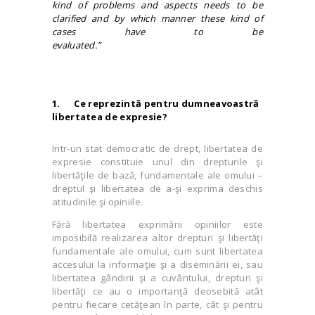
kind of problems and aspects needs to be
clarified and by which manner these kind of
cases have to be
evaluated.”
1.
Ce reprezintă pentru dumneavoastră
libertatea de expresie?
Intr-un stat democratic de drept, libertatea de
expresie constituie unul din drepturile şi
libertăţile de bază, fundamentale ale omului –
dreptul şi libertatea de a-şi exprima deschis
atitudinile şi opiniile.
Fără libertatea exprimării opiniilor este
imposibilă realizarea altor drepturi şi libertăţi
fundamentale ale omului, cum sunt libertatea
accesului la informaţie şi a diseminării ei, sau
libertatea gândirii şi a cuvântului, drepturi şi
libertăţi ce au o importanţă deosebită atât
pentru fiecare cetăţean în parte, cât şi pentru