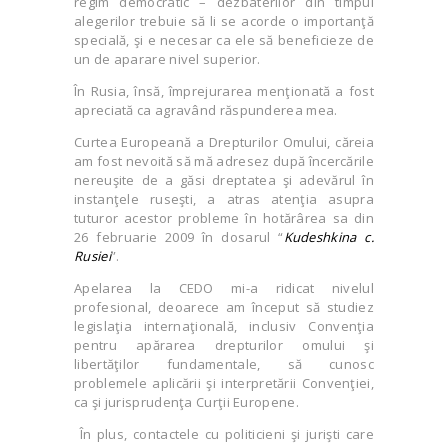
regim democratic – dezbaterilor din timpul
alegerilor trebuie să li se acorde o importanţă
specială, şi e necesar ca ele să beneficieze de
un de aparare nivel superior.
În Rusia, însă, împrejurarea menţionată a fost
apreciată ca agravând răspunderea mea.
Curtea Europeană a Drepturilor Omului, căreia
am fost nevoită să mă adresez după încercările
nereuşite de a găsi dreptatea şi adevărul în
instanţele ruseşti, a atras atenţia asupra
tuturor acestor probleme în hotărârea sa din
26 februarie 2009 în dosarul “
Kudeshkina c.
Rusiei
”.
Apelarea la CEDO mi-a ridicat nivelul
profesional, deoarece am început să studiez
legislaţia internaţională, inclusiv Convenţia
pentru apărarea drepturilor omului şi
libertăţilor fundamentale, să cunosc
problemele aplicării şi interpretării Convenţiei,
ca şi jurisprudenţa Curţii Europene.
În plus, contactele cu politicieni şi jurişti care