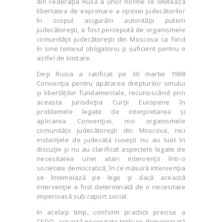
din Federaţia Rusă a unor norme ce limitează
libertatea de exprimare a opiniei judecătorilor
în scopul asigurării autorităţii puterii
judecătoreşti, a fost percepută de organismele
comunităţii judecătoreşti din Moscova ca fiind
în sine temeiul obligatoriu şi suficient pentru o
astfel de limitare.
Deşi Rusia a ratificat pe 30 martie 1998
Convenţia pentru apărarea drepturilor omului
şi libertăţilor fundamentale, recunoscând prin
aceasta jurisdicţia Curţii Europene în
problemele legate de interpretarea şi
aplicarea Convenţiei, nici organismele
comunităţii judecătoreşti din Moscova, nici
instanţele de judecată ruseşti nu au luat în
discuţie şi nu au clarificat aspectele legate de
necesitatea unei atari intervenţii într-o
societate democratică, în ce măsură intervenţia
se întemeiază pe lege şi dacă această
intervenţie a fost determinată de o necesitate
imperioasă sub raport social.
In acelaşi timp, conform practicii precise a
CEDO, această necesitate trebuie demonstrată