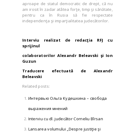
aproape de statul democratic de drept, că nu
am irosit în zadar atâtea forţe, timp şi sănătate,
pentru ca în Rusia să fie respectate
independenţa şi imparţialitatea judecătorilor.
Interviu realizat de redacţia RFJ cu
sprijinul
colaboratorilor Alexandr Beleavski şi Ion
Guzun
Traducere efectuată de Alexandr
Beleavski
Related posts:
Интервью Ольга Кудешкина – свобода
выражения мнений
Interviu cu dl. judecător Corneliu Bîrsan
Lansarea volumului „Despre justiţie şi