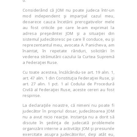
o.
Considerând că JOM nu poate judeca într-un
mod independent şi imparţial cazul meu,
deoarece cauza încetării prerogativelor mele
au fost criticile pe care le-am exprimat la
adresa preşedintei JOM şi a situaţiei din
sistemul judecătoresc pe care îl conduce, eu şi
reprezentantul meu, avocata A. Panicheva, am
înaintat, în repetate rânduri, solicitări în
vederea strămutării cazului la Curtea Supremă
a Federaţiei Ruse.
Cu toate acestea, încălcându-se art. 19 alin. 1,
art. 47 alin. 1 din Constituţia Federaţiei Ruse, şi
art. 27 alin. 1 pct. 1 al Codului de Procedură
Civilă al Federaţiei Ruse, aceste cereri au fost
respinse.
La declaraţiile noastre, că nimeni nu poate fi
judecător în propriul dosar, judecătoarea JOM
nu a avut nicio reacţie. Instanţa nu a dorit să
discute în şedinţa de judecată problemele
organizării interne a activităţii JOM şi presiunile
exercitate asupra judecătorilor, deşi atât eu,