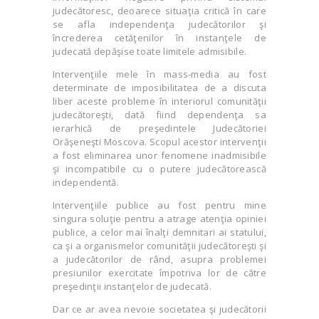
judecătoresc, deoarece situaţia critică în care
se afla independenţa judecătorilor şi
încrederea cetăţenilor în instanţele de
judecată depăşise toate limitele admisibile.
Intervenţiile mele în mass-media au fost
determinate de imposibilitatea de a discuta
liber aceste probleme în interiorul comunităţii
judecătoreşti, dată fiind dependenţa sa
ierarhică de preşedintele Judecătoriei
Orăşeneşti Moscova. Scopul acestor intervenţii
a fost eliminarea unor fenomene inadmisibile
şi incompatibile cu o putere judecătorească
independentă.
Intervenţiile publice au fost pentru mine
singura soluţie pentru a atrage atenţia opiniei
publice, a celor mai înalţi demnitari ai statului,
ca şi a organismelor comunităţii judecătoreşti şi
a judecătorilor de rând, asupra problemei
presiunilor exercitate împotriva lor de către
preşedinţii instanţelor de judecată.
Dar ce ar avea nevoie societatea şi judecătorii