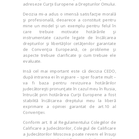
adreseze Curţii Europene a Drepturilor Omului.
Decizia mi-a adus o imensă satisfacţie morală
şi profesională, deoarece a constituit pentru
mine un model şi un exemplu pentru felul în
care trebuie motivate hotărârile şi
instrumentate cazurile legate de încălcarea
drepturilor şi libertăţilor cetăţenilor garantate
de Convenţia Europeană, ce probleme şi
aspecte trebuie clarificate şi cum trebuie ele
evaluate.
Insă cel mai important este că decizia CEDO,
după intrarea ei în vigoare – sper foarte mult –
va fi baza pentru revizuirea hotărârilor
judecătoreşti pronunţate în cazul meu în Rusia,
întrucât prin hotărârea Curţii Europene a fost
stabilită încălcarea dreptului meu la liberă
exprimare a opiniei garantat de art.10 al
Convenţiei.
Conform art. 8 al Regulamentului Colegiilor de
Calificare a Judecătorilor, Colegiul de Calificare
a Judecătorilor Moscova poate reveni el însuşi