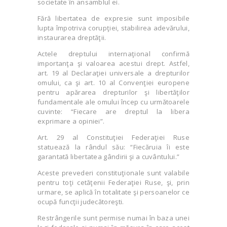
societate în ansamblul ei.
Fără libertatea de expresie sunt imposibile
lupta împotriva corupţiei, stabilirea adevărului,
instaurarea dreptăţii.
Actele dreptului internaţional confirmă
importanţa şi valoarea acestui drept. Astfel,
art. 19 al Declaraţiei universale a drepturilor
omului, ca şi art. 10 al Convenţiei europene
pentru apărarea drepturilor şi libertăţilor
fundamentale ale omului încep cu următoarele
cuvinte: “Fiecare are dreptul la libera
exprimare a opiniei”.
Art. 29 al Constituţiei Federaţiei Ruse
statuează la rândul său: “Fiecăruia îi este
garantată libertatea gândirii şi a cuvântului.”
Aceste prevederi constituţionale sunt valabile
pentru toţi cetăţenii Federaţiei Ruse, şi, prin
urmare, se aplică în totalitate şi persoanelor ce
ocupă funcţii judecătoreşti.
Restrângerile sunt permise numai în baza unei