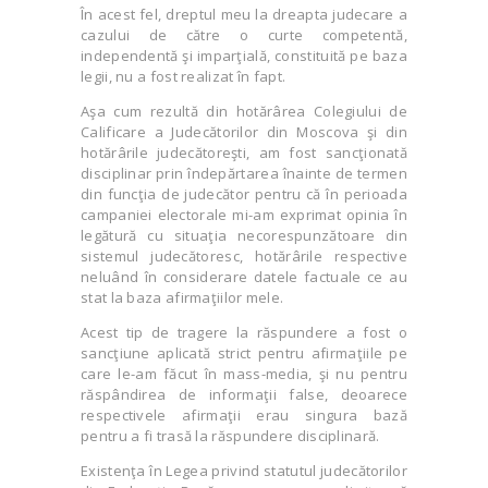
În acest fel, dreptul meu la dreapta judecare a
cazului de către o curte competentă,
independentă şi imparţială, constituită pe baza
legii, nu a fost realizat în fapt.
Aşa cum rezultă din hotărârea Colegiului de
Calificare a Judecătorilor din Moscova şi din
hotărârile judecătoreşti, am fost sancţionată
disciplinar prin îndepărtarea înainte de termen
din funcţia de judecător pentru că în perioada
campaniei electorale mi-am exprimat opinia în
legătură cu situaţia necorespunzătoare din
sistemul judecătoresc, hotărârile respective
neluând în considerare datele factuale ce au
stat la baza afirmaţiilor mele.
Acest tip de tragere la răspundere a fost o
sancţiune aplicată strict pentru afirmaţiile pe
care le-am făcut în mass-media, şi nu pentru
răspândirea de informaţii false, deoarece
respectivele afirmaţii erau singura bază
pentru a fi trasă la răspundere disciplinară.
Existenţa în Legea privind statutul judecătorilor