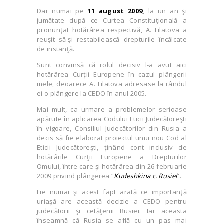
Dar numai pe
11 august 2009,
la un an şi
jumătate după ce Curtea Constituţională a
pronunţat hotărârea respectivă, A. Filatova a
reuşit să-şi restabilească drepturile încălcate
de instanţă.
Sunt convinsă că rolul decisiv l-a avut aici
hotărârea Curţii Europene în cazul plângerii
mele, deoarece A. Filatova adresase la rândul
ei o plângere la CEDO în anul 2005.
Mai mult, ca urmare a problemelor serioase
apărute în aplicarea Codului Eticii Judecătoreşti
în vigoare, Consiliul Judecătorilor din Rusia a
decis să fie elaborat proiectul unui nou Cod al
Eticii Judecătoreşti, ţinând cont inclusiv de
hotărârile Curţii Europene a Drepturilor
Omului, între care şi hotărârea din 26 februarie
2009 privind plângerea “
Kudeshkina c. Rusiei
”.
Fie numai şi acest fapt arată ce importanţă
uriaşă are această decizie a CEDO pentru
judecătorii şi cetăţenii Rusiei. Iar aceasta
înseamnă că Rusia se află cu un pas mai