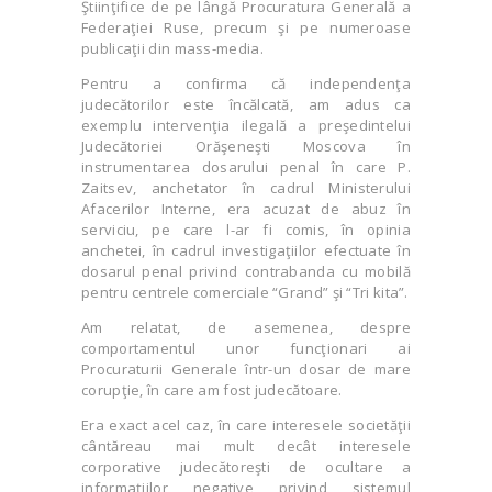
Ştiinţifice de pe lângă Procuratura Generală a
Federaţiei Ruse, precum şi pe numeroase
publicaţii din mass-media.
Pentru a confirma că independenţa
judecătorilor este încălcată, am adus ca
exemplu intervenţia ilegală a preşedintelui
Judecătoriei Orăşeneşti Moscova în
instrumentarea dosarului penal în care P.
Zaitsev, anchetator în cadrul Ministerului
Afacerilor Interne, era acuzat de abuz în
serviciu, pe care l-ar fi comis, în opinia
anchetei, în cadrul investigaţiilor efectuate în
dosarul penal privind contrabanda cu mobilă
pentru centrele comerciale “Grand” şi “Tri kita”.
Am relatat, de asemenea, despre
comportamentul unor funcţionari ai
Procuraturii Generale într-un dosar de mare
corupţie, în care am fost judecătoare.
Era exact acel caz, în care interesele societăţii
cântăreau mai mult decât interesele
corporative judecătoreşti de ocultare a
informaţiilor negative privind sistemul