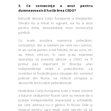
3. Ce consecinţe a avut pentru
dumneavoastră hotărârea CEDO?
Întrucât decizia Curţii Europene a Drepturilor
Omului nu a intrat in vigoare, ea nu a avut
pentru mine, deocamdată, nicio consecinţă
juridică.
Cu toate acestea, numeroşi judecători,
cunoştinţe, dar şi oameni pe care nu-i cunosc,
m-au sunat pentru a mă felicita, mi-au scris, mi-
au trimis sms-uri, în care şi-au exprimat
speranţa că această decizie a CEDO va fi
primul pas important în direcţia unei
independenţe reale a judecătorilor, va
contribui la însănătoşirea situaţiei din sistemul
judiciar din Rusia, va reduce corupţia şi
abuzurile birocraţiei judecătoreşti.
Hotărârea Curţii Europene este o mare victorie
a tuturor cetăţenilor Rusiei care au nevoie de o
justiţie independentă, imparţială şi echitabilă,
pe care adesea nu o găsesc în Rusia. Este şi
motivul pentru care mulţi sunt nevoiţi să se