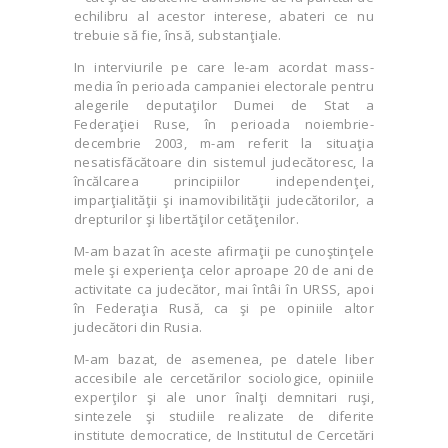
echilibru al acestor interese, abateri ce nu
trebuie să fie, însă, substanţiale.
In interviurile pe care le-am acordat mass-
media în perioada campaniei electorale pentru
alegerile deputaţilor Dumei de Stat a
Federaţiei Ruse, în perioada noiembrie-
decembrie 2003, m-am referit la situaţia
nesatisfăcătoare din sistemul judecătoresc, la
încălcarea principiilor independenţei,
imparţialităţii şi inamovibilităţii judecătorilor, a
drepturilor şi libertăţilor cetăţenilor.
M-am bazat în aceste afirmaţii pe cunoştinţele
mele şi experienţa celor aproape 20 de ani de
activitate ca judecător, mai întâi în URSS, apoi
în Federaţia Rusă, ca şi pe opiniile altor
judecători din Rusia.
M-am bazat, de asemenea, pe datele liber
accesibile ale cercetărilor sociologice, opiniile
experţilor şi ale unor înalţi demnitari ruşi,
sintezele şi studiile realizate de diferite
institute democratice, de Institutul de Cercetări