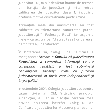
Judecătorului, m-a îndepărtat înainte de termen
din funcţia de judecător şi mi-a retras
calificarea de judecător clasa 1, invocând
pretinse motive discreditante pentru mine.
Afirmaţiile mele din mass-media au fost
calificate ca “detractând autoritatea puterii
judecătoreşti în Federaţia Rusă”, iar acţiunile
mele – ca acţiuni ce “discreditează onoarea şi
demnitatea judecătorilor”.
În hotărârea sa, Colegiul de Calificare a
menţionat: “
Urmare a faptului că judecătoarea
Kudeshkina a comunicat informaţii ce nu
corespund realităţii, a fost subminată
convingerea societăţii civile că puterea
judecătorească în Rusia este independentă şi
imparţială…
”
În octombrie 2004, Colegiul Judecătoresc pentru
cazuri civile al JOM, încălcând principiul
jurisdicţiei, a luat în discuţie cererea mea
privind anularea hotărârii Colegiului de
Calificare a Judecătorilor Moscova şi a respins-