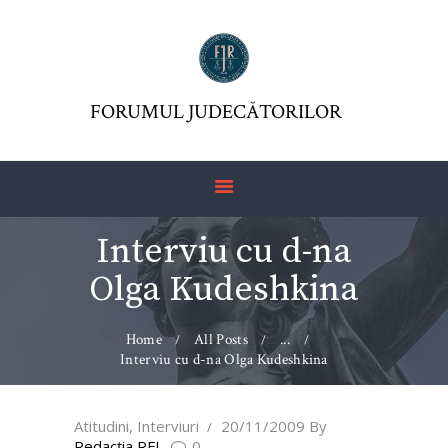
FORUMUL JUDECĂTORILOR
FJR ASSOCIATION
FORUMUL JUDECĂTORILOR
JURISDICTIO
MAGAZINE
ARTICLES
Interviu cu d-na
JURISPRUDENCE
Olga Kudeshkina
Home
All Posts
...
Interviu cu d-na Olga Kudeshkina
Atitudini
,
Interviuri
20/11/2009
By
Redacţia RFJ
0