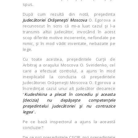
spus.
După cum rezultă din notă, preşedinta
Judecătoriei Orăşeneşti Moscova
O. Egorova a
recunoscut în scris că mi-a luat cazul şi l-a
transmis altui judecător, invocând în acest
scop diferite motive incoerente, nefondate pe
nimic, şi în mod vădit inventate, nebazate pe
lege.
Cu toate acestea, preşedintele Curţii de
Arbitraj a oraşului Moscova
O. Sviridenko, cel
care a efectuat controlul, a ajuns în mod
inexplicabil la concluzia că preşedintele
Judecătoriei Orăşeneşti Moscova
O. Egorova a
încredinţat cazul unui alt judecător deoarece
“
Kudeshkina a plecat în concediu şi aceasta
[decizia] nu depăşeşte competenţele
preşedintelui judecătoriei şi nu contrazice
legea
”
.
Pe ce bază inspectorul a ajuns la această
concluzie?
De ce nici preşedintele CSCJR, nici preşedintele