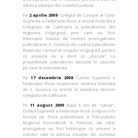
adresa situaţiei din sistemul judiciar.
Pe
2 aprilie 2009
, Colegiul de Casaţie al Curţii
Supreme a Federaţiei Ruse a anulat hotărârea
Colegiului de Calificare a Judecătorilor din
regiunea Volgograd, prin care au fost
întrerupte înainte de termen prerogativele
judecătoarei E. Guseva din cadrul Judecătoriei
Raionului Central al oraşului Volgograd, pentru
că aceasta nu a dorit să „discute” cu
preşedintele judecătoriei deciziile în cazurile
pe care le instrumenta.
Pe
17 decembrie 2008
Curtea Supremă a
Federaţiei Ruse respinsese cererea înaintată
de E. Guseva cu privire la anularea deciziei
colegiului de calificare.
Pe
11 august 2009
după 6 ani de “calvar”,
Curtea Supremă a Federaţiei Ruse a repus-o în
funcţie pe fosta judecătoare a Tribunalului
Regional Novosibirsk A. Filatova, ale cărei
prerogative au fost întrerupte ca urmare a
criticilor sale la adresa situaţiei din sistemul