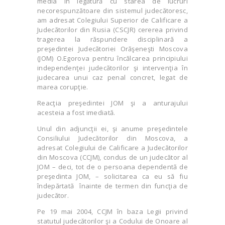
media în legătură cu starea de lucruri
necorespunzătoare din sistemul judecătoresc,
am adresat Colegiului Superior de Calificare a
Judecătorilor din Rusia (CSCJR) cererea privind
tragerea la răspundere disciplinară a
preşedintei Judecătoriei Orăşeneşti Moscova
(JOM) O.Egorova pentru încălcarea principiului
independenţei judecătorilor şi intervenţia în
judecarea unui caz penal concret, legat de
marea corupţie.
Reacţia preşedintei JOM şi a anturajului
acesteia a fost imediată.
Unul din adjuncţii ei, şi anume preşedintele
Consiliului Judecătorilor din Moscova, a
adresat Colegiului de Calificare a Judecătorilor
din Moscova (CCJM), condus de un judecător al
JOM – deci, tot de o persoana dependentă de
preşedinta JOM, – solicitarea ca eu să fiu
îndepărtată înainte de termen din funcţia de
judecător.
Pe 19 mai 2004, CCJM în baza Legii privind
statutul judecătorilor şi a Codului de Onoare al