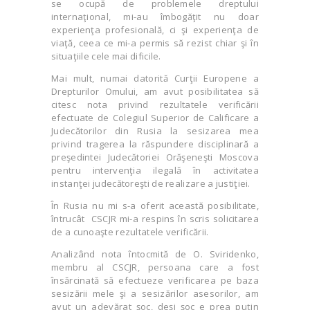
se ocupă de problemele dreptului
internaţional, mi-au îmbogăţit nu doar
experienţa profesională, ci şi experienţa de
viaţă, ceea ce mi-a permis să rezist chiar şi în
situaţiile cele mai dificile.
Mai mult, numai datorită Curţii Europene a
Drepturilor Omului, am avut posibilitatea să
citesc nota privind rezultatele verificării
efectuate de Colegiul Superior de Calificare a
Judecătorilor din Rusia la sesizarea mea
privind tragerea la răspundere disciplinară a
preşedintei Judecătoriei Orăşeneşti Moscova
pentru intervenţia ilegală în activitatea
instanţei judecătoreşti de realizare a justiţiei.
În Rusia nu mi s-a oferit această posibilitate,
întrucât CSCJR mi-a respins în scris solicitarea
de a cunoaşte rezultatele verificării.
Analizând nota întocmită de O. Sviridenko,
membru al CSCJR, persoana care a fost
însărcinată să efectueze verificarea pe baza
sesizării mele şi a sesizărilor asesorilor, am
avut un adevărat şoc, deşi şoc e prea puţin