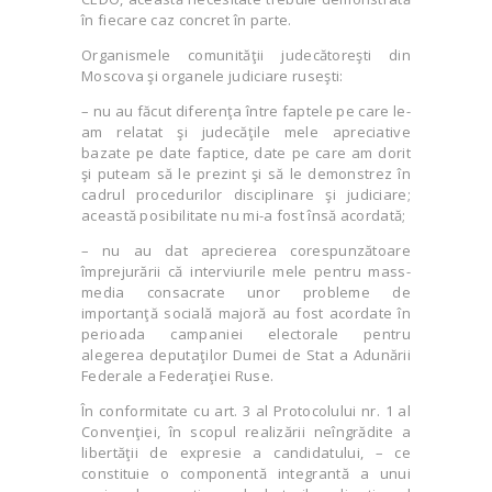
în fiecare caz concret în parte.
Organismele comunităţii judecătoreşti din
Moscova şi organele judiciare ruseşti:
– nu au făcut diferenţa între faptele pe care le-
am relatat şi judecăţile mele apreciative
bazate pe date faptice, date pe care am dorit
şi puteam să le prezint şi să le demonstrez în
cadrul procedurilor disciplinare şi judiciare;
această posibilitate nu mi-a fost însă acordată;
– nu au dat aprecierea corespunzătoare
împrejurării că interviurile mele pentru mass-
media consacrate unor probleme de
importanţă socială majoră au fost acordate în
perioada campaniei electorale pentru
alegerea deputaţilor Dumei de Stat a Adunării
Federale a Federaţiei Ruse.
În conformitate cu art. 3 al Protocolului nr. 1 al
Convenţiei, în scopul realizării neîngrădite a
libertăţii de expresie a candidatului, – ce
constituie o componentă integrantă a unui