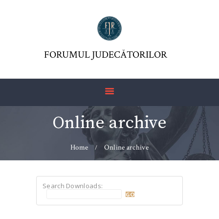
FORUMUL JUDECĂTORILOR
FJR ASSOCIATION
FORUMUL JUDECĂTORILOR
JURISDICTIO
MAGAZINE
ARTICLES
Online archive
JURISPRUDENCE
Home
Online archive
Search Downloads: