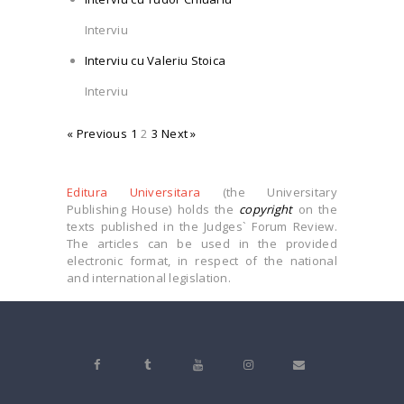
Interviu
Interviu cu Valeriu Stoica
Interviu
« Previous
1
2
3
Next »
Editura Universitara
(the Universitary
Publishing House) holds the
copyright
on the
texts published in the Judges` Forum Review.
The articles can be used in the provided
electronic format, in respect of the national
and international legislation.