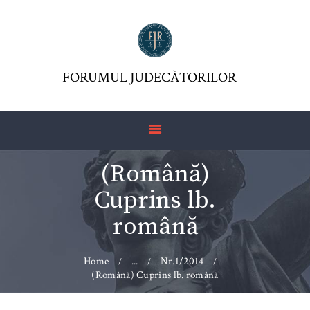
FORUMUL JUDECĂTORILOR
FJR ASSOCIATION
FORUMUL JUDECĂTORILOR
JURISDICTIO
MAGAZINE
ARTICLES
(Română)
JURISPRUDENCE
Cuprins lb.
română
Home
...
Nr.1/2014
(Română) Cuprins lb. română