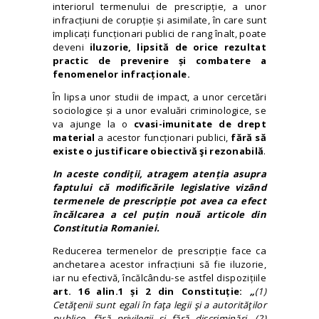
interiorul termenului de prescripție, a unor
infracțiuni de corupție și asimilate, în care sunt
implicați funcționari publici de rang înalt, poate
deveni
iluzorie, lipsită de orice rezultat
practic
de prevenire și combatere a
fenomenelor infracționale.
În lipsa unor studii de impact, a unor cercetări
sociologice și a unor evaluări criminologice, se
va ajunge la o
cvasi-imunitate de drept
material
a acestor funcționari publici,
fără să
existe o justificare obiectivă şi rezonabilă
.
In aceste condiții, atragem atenția asupra
faptului că modificările legislative vizând
termenele de prescripție pot avea ca efect
încălcarea a cel puțin nouă articole din
Constitutia Romaniei.
Reducerea termenelor de prescripție face ca
anchetarea acestor infracțiuni să fie iluzorie,
iar nu efectivă, încălcându-se astfel dispozițiile
art. 16 alin.1 și 2 din Constituție:
„
(1)
Cetăţenii sunt egali în faţa legii şi a autorităţilor
publice, fără privilegii şi fără discriminări. (2)