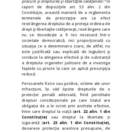
precum şi drepturile şi libertăţile cetăţenilor.”
În
raport de dispoziţiile art. 53 alin. 2 din
Constituţie, această manieră de a reglementa
termenele de prescripţie are ca efect
restrângerea dreptului de a proteja ordinea de
drept şi libertaţile cetăţeneşti, restrângere care
nu se dovedește a fi nici necesară într-o
societate democratică, nici proporţională cu
situaţia ce a determinat-o (care, de altfel, nu
este justificată sau explicată de legiuitor) şi
conduce la atingerea efectivă şi de substanţă
a dreptului organelor judiciare de a investiga
faptele cu privire la care se aplică prescripţia
redusă.
Persoanele fizice sau juridice, victime ale unor
infracțiuni, își văd lipsite drepturile de o
protecție penală adecvată, fiind periclitate
drepturi constituționale pe care Statul are
obligația de a le ocroti prin anchete efective,
între care dreptul la viață (
art. 22 alin. 1 din
Constituție)
sau dreptul la libertate și
siguranță (
art. 23 alin. 1 din Constituție),
deoarece protecția acestora presupune, de