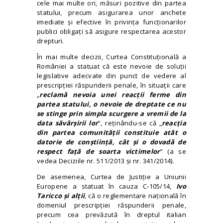
cele mai multe ori, măsuri pozitive din partea
statului, precum asigurarea unor anchete
imediate și efective în privința funcționarilor
publici obligați să asigure respectarea acestor
drepturi.
În mai multe decizii, Curtea Constituțională a
României a statuat că este nevoie de soluții
legislative adecvate din punct de vedere al
prescripției răspunderii penale, în situații care
„
reclamă nevoia unei reacții ferme din
partea statului, o nevoie de dreptate ce nu
se stinge prin simpla scurgere a vremii de la
data săvârșirii lor
”, reținându-se că „
reacția
din partea comunității constituie atât o
datorie de conștiință, cât și o dovadă de
respect față de soarta victimelor
” (a se
vedea Deciziile nr. 511/2013 și nr. 341/2014).
De asemenea, Curtea de Justiție a Uniunii
Europene a statuat în cauza C‑105/14,
Ivo
Taricco și alții
, că o reglementare națională în
domeniul prescripției răspunderii penale,
precum cea prevăzută în dreptul italian