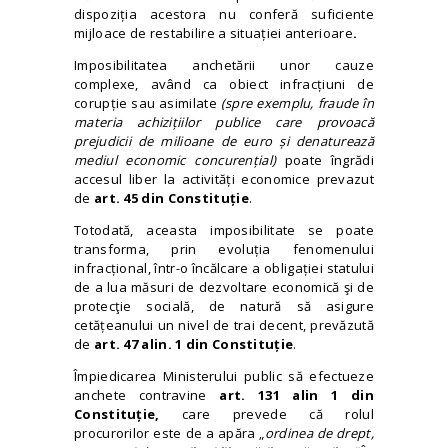
dispoziția acestora nu conferă suficiente
mijloace de restabilire a situației anterioare
.
Imposibilitatea anchetării unor cauze
complexe, având ca obiect infracțiuni de
corupție sau asimilate
(spre exemplu, fraude în
materia achizițiilor publice care provoacă
prejudicii de milioane de euro și denaturează
mediul economic concurențial)
poate îngrădi
accesul liber la activități economice prevazut
de
art. 45 din Constituție
.
Totodată, aceasta imposibilitate se poate
transforma, prin evoluția fenomenului
infracțional, într-o încălcare a obligației statului
de a lua măsuri de dezvoltare economică şi de
protecţie socială, de natură să asigure
cetățeanului un nivel de trai decent, prevăzută
de
art. 47 alin. 1 din Constituție
.
Împiedicarea Ministerului public să efectueze
anchete contravine
art. 131 alin 1 din
Constituție,
care prevede că rolul
procurorilor este de a apăra „
ordinea de drept,