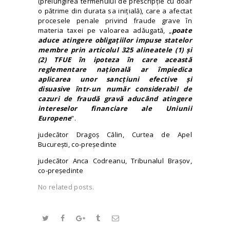
(prelungirea termenului de prescripție cu doar
o pătrime din durata sa inițială), care a afectat
procesele penale privind fraude grave în
materia taxei pe valoarea adăugată, „
poate
aduce atingere obligațiilor impuse statelor
membre prin articolul 325 alineatele (1) și
(2) TFUE în ipoteza în care această
reglementare națională ar împiedica
aplicarea unor sancțiuni efective și
disuasive într
‑
un număr considerabil de
cazuri de fraudă gravă aducând atingere
intereselor financiare ale Uniunii
Europene
”.
judecător Dragoș Călin, Curtea de Apel
București, co-președinte
judecător Anca Codreanu, Tribunalul Brașov,
co-președinte
No related posts.