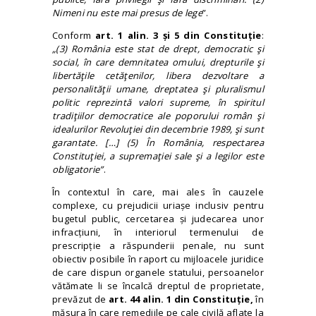
Nimeni nu este mai presus de lege
”.
Conform
art. 1 alin. 3 și 5 din Constituție
:
„(3) România este stat de drept, democratic şi
social, în care demnitatea omului, drepturile şi
libertăţile cetăţenilor, libera dezvoltare a
personalităţii umane, dreptatea şi pluralismul
politic reprezintă valori supreme, în spiritul
tradiţiilor democratice ale poporului român şi
idealurilor Revoluţiei din decembrie 1989, şi sunt
garantate. […] (5) În România, respectarea
Constituţiei, a supremaţiei sale şi a legilor este
obligatorie”
.
În contextul în care, mai ales în cauzele
complexe, cu prejudicii uriașe inclusiv pentru
bugetul public, cercetarea și judecarea unor
infracțiuni, în interiorul termenului de
prescripție a răspunderii penale, nu sunt
obiectiv posibile în raport cu mijloacele juridice
de care dispun organele statului, persoanelor
vătămate li se încalcă dreptul de proprietate,
prevăzut de
art. 44 alin. 1 din Constituție,
în
măsura în care remediile pe cale civilă aflate la