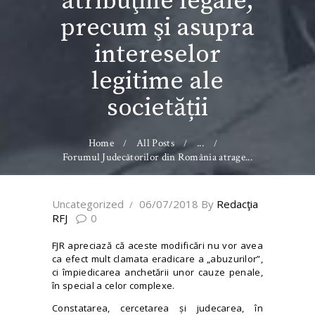
atribuţiile legale,
precum şi asupra
intereselor
legitime ale
societății
Home
All Posts
...
Forumul Judecătorilor din România atrage...
Uncategorized
06/07/2018
By
Redacţia
RFJ
0
FJR apreciază că aceste modificări nu vor avea
ca efect mult clamata eradicare a „abuzurilor”,
ci împiedicarea anchetării unor cauze penale,
în special a celor complexe.
Constatarea, cercetarea și judecarea, în