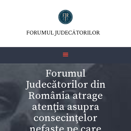
FORUMUL JUDECĂTORILOR
FJR ASSOCIATION
FORUMUL JUDECĂTORILOR
JURISDICTIO
MAGAZINE
ARTICLES
Forumul
JURISPRUDENCE
Judecătorilor din
România atrage
atenţia asupra
consecinţelor
nefaste pe care