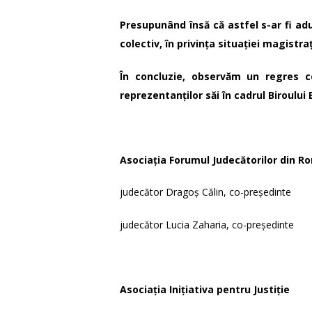
Presupunând însă că astfel s-ar fi adu
colectiv, în privința situației magistraț
În concluzie, observăm un regres con
reprezentanților săi în cadrul Biroului E
Asociația
Forumul Judecătorilor din R
judecător Dragoș Călin, co-președinte
judecător Lucia Zaharia, co-președinte
Asociația Inițiativa pentru Justiție