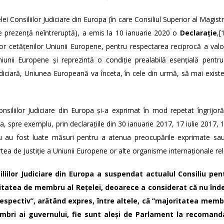
țelei Consiliilor Judiciare din Europa (în care Consiliul Superior al Magi
e prezență neîntreruptă), a emis la 10 ianuarie 2020 o
Declarație
,
[
lor cetățenilor Uniunii Europene, pentru respectarea reciprocă a val
niunii Europene și reprezintă o condiție prealabilă esențială pentr
iciară, Uniunea Europeană va înceta, în cele din urmă, să mai exist
onsiliilor Judiciare din Europa și-a exprimat în mod repetat îngrijorăr
a, spre exemplu, prin declarațiile din 30 ianuarie 2017, 17 iulie 201
u au fost luate măsuri pentru a atenua preocupările exprimate sa
rtea de Justiție a Uniunii Europene or alte organisme internaționale re
liilor Judiciare din Europa a suspendat actualul Consiliu pent
itatea de membru al Rețelei, deoarece a considerat că nu înde
espectiv”, arătând expres, între altele, că ”majoritatea membr
embri ai guvernului, fie sunt aleși de Parlament la recomanda