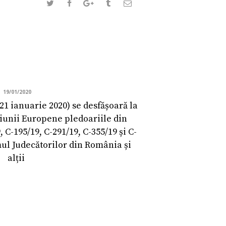
19/01/2020
21 ianuarie 2020) se desfășoară la
niunii Europene pledoariile din
 C-195/19, C-291/19, C-355/19 și C-
mul Judecătorilor din România și
alții