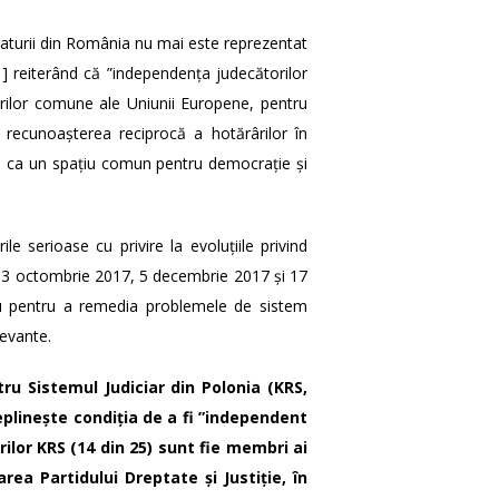
straturii din România nu mai este reprezentat
1]
reiterând că ”independența judecătorilor
orilor comune ale Uniunii Europene, pentru
u recunoașterea reciprocă a hotărârilor în
e ca un spațiu comun pentru democrație și
ile serioase cu privire la evoluțiile privind
7, 13 octombrie 2017, 5 decembrie 2017 și 17
u pentru a remedia problemele de sistem
levante.
ru Sistemul Judiciar din Polonia (KRS,
plinește condiția de a fi ”independent
ilor KRS (14 din 25) sunt fie membri ai
rea Partidului Dreptate și Justiție, în