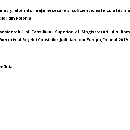
nat și alte informații necesare și suficiente, este cu atât mai
ilor din Polonia.
siderabil al Consiliului Superior al Magistraturii din Româ
xecutiv al Rețelei Consiliilor Judiciare din Europa, în anul 2019.
omânia