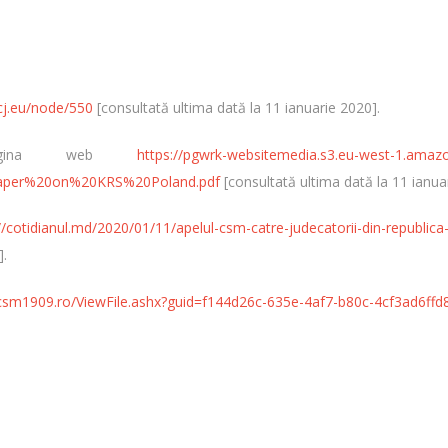
cj.eu/node/550
[consultată ultima dată la 11 ianuarie 2020].
gina web
https://pgwrk-websitemedia.s3.eu-west-1.ama
aper%20on%20KRS%20Poland.pdf
[consultată ultima dată la 11 ianua
//cotidianul.md/2020/01/11/apelul-csm-catre-judecatorii-din-republica-
].
csm1909.ro/ViewFile.ashx?guid=f144d26c-635e-4af7-b80c-4cf3ad6ff