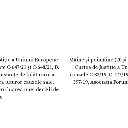
stiție a Uniunii Europene
Mâine și poimâine (20 și 
e C-647/21 și C-648/21, D.
Curtea de Justiție a U
instanțe de înlăturare a
cauzele C-83/19, C-127/19,
a tuturor cauzele sale.
397/19, Asociația Foru
tru luarea unei decizii de
re