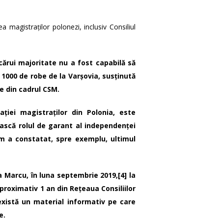
a magistraților polonezi, inclusiv Consiliul
 cărui majoritate nu a fost capabilă să
000 de robe de la Varșovia, susținută
te din cadrul CSM.
ației magistraților din Polonia, este
ească rolul de garant al independenței
um a constatat, spre exemplu, ultimul
 Marcu, în luna septembrie 2019,
[4]
la
aproximativ 1 an din Rețeaua Consiliilor
există un material informativ pe care
e.