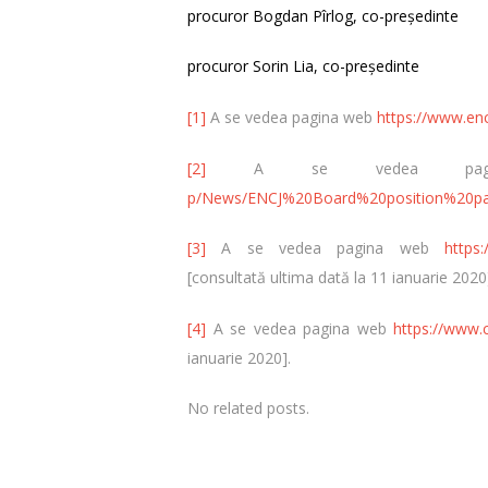
procuror Bogdan Pîrlog, co-președinte
procuror Sorin Lia, co-președinte
[1]
A se vedea pagina web
https://www.en
[2]
A se vedea pa
p/News/ENCJ%20Board%20position%20p
[3]
A se vedea pagina web
https:
[consultată ultima dată la 11 ianuarie 2020
[4]
A se vedea pagina web
https://www.
ianuarie 2020].
No related posts.