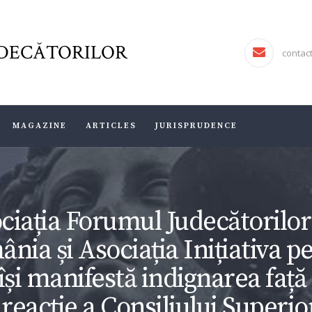
FJR ASSOCIATION
FORUMUL JUDECĂTORILOR
DECĂTORILOR
JURISDICTIO
contac
MAGAZINE
ARTICLES
MAGAZINE
ARTICLES
JURISPRUDENCE
JURISPRUDENCE
ciația Forumul Judecătorilor
nia și Asociația Inițiativa p
 își manifestă indignarea față
 reacție a Consiliului Superior