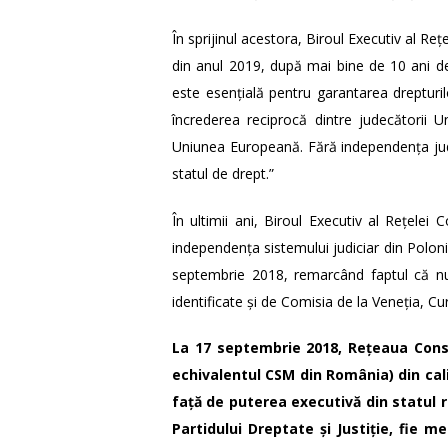
În sprijinul acestora, Biroul Executiv al Re
din anul 2019, după mai bine de 10 ani d
este esențială pentru garantarea drepturi
încrederea reciprocă dintre judecătorii U
Uniunea Europeană. Fără independența jud
statul de drept.”
În ultimii ani, Biroul Executiv al Rețelei C
independența sistemului judiciar din Poloni
septembrie 2018, remarcând faptul că n
identificate și de Comisia de la Veneția, Cu
La 17 septembrie 2018,
Rețeaua Consi
echivalentul CSM din România) din cal
față de puterea executivă din statul r
Partidului Dreptate și Justiție, fie m