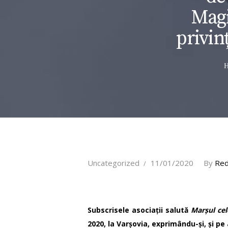
Magi
privin
Uncategorized
11/01/2020
By
Red
Subscrisele asociații salută
Marșul cel
2020, la Varșovia, exprimându-și, și pe