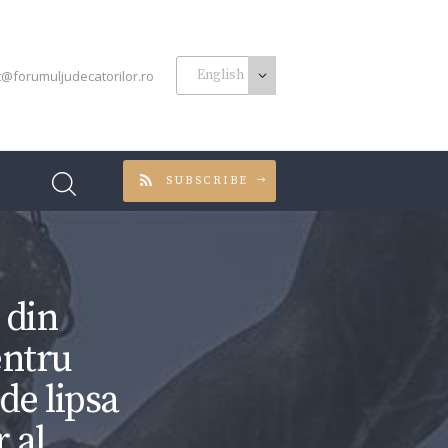
t@forumuljudecatorilor.ro
SUBSCRIBE
 din
entru
 de lipsa
 al