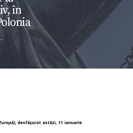
v, în
Polonia
..
 Europă)
, desfășurat astăzi, 11 ianuarie