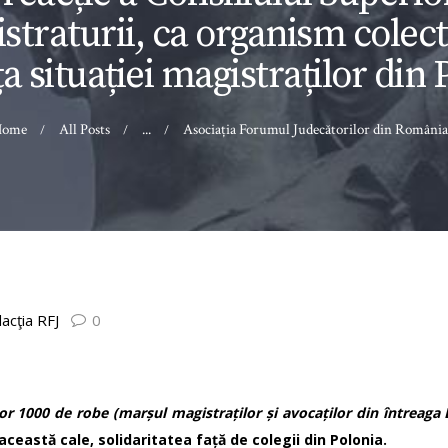
straturii, ca organism colecti
ța situației magistraților din 
Home
All Posts
...
Asociația Forumul Judecătorilor din România.
acţia RFJ
0
or 1000 de robe (marșul magistraților și avocaților din întreaga
 această cale, solidaritatea față de colegii din Polonia.