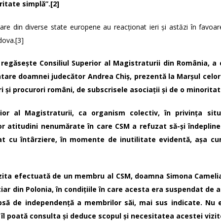
ritate simplă”.
[2]
ciare din diverse state europene au reacționat ieri și astăzi în favoare
dova.
[3]
 regăsește Consiliul Superior al Magistraturii din România, a
are doamnei judecător Andrea Chiș, prezentă la Marșul celor 1
ri și procurori români, de subscrisele asociații și de o minorita
ior al Magistraturii, ca organism colectiv, în privința situ
unor atitudini nenumărate în care CSM a refuzat să-și îndeplin
tat cu întârziere, în momente de inutilitate evidentă, așa c
 vizita efectuată de un membru al CSM, doamna Simona Camelia
iar din Polonia, în condițiile în care acesta era suspendat de 
ipsă de independență a membrilor săi, mai sus indicate. Nu 
 îl poată consulta și deduce scopul și necesitatea acestei vizit