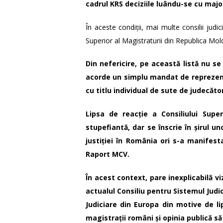
cadrul KRS deciziile luându-se cu majo
În aceste condiții, mai multe consilii judi
Superior al Magistraturii din Republica Mol
Din nefericire, pe această listă nu se
acorde un simplu mandat de reprezent
cu titlu individual de sute de judecăto
Lipsa de reacție a Consiliului Super
stupefiantă, dar se înscrie în șirul 
justiției în România ori s-a manifes
Raport MCV.
În acest context, pare inexplicabilă
actualul Consiliu pentru Sistemul Judic
Judiciare din Europa din motive de l
magistrații români și opinia publică să