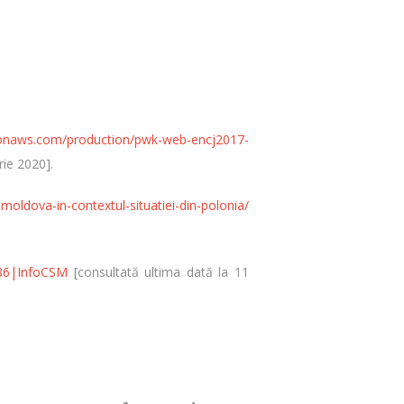
zonaws.com/production/pwk-web-encj2017-
rie 2020].
moldova-in-contextul-situatiei-din-polonia/
d86|InfoCSM
[consultată ultima dată la 11