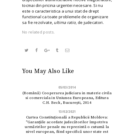
tocmai din pricina urgentei necesare. Si nu
este o caracteristica a unui stat de drept
functional ca toate problemele de organizare
sa fie rezolvate,
ultima ratio
, de judecatori.
No related posts.
You May Also Like
05/03/2014
(Română) Cooperarea judiciara in materie civila
si comerciala in Uniunea Europeana, Editura
C.H. Beck, București, 2014
13/02/2021
Curtea Constituțională a Republicii Moldova:
”Garanţiile acordate judecătorilor împotriva
urmăririlor penale nu reprezintă o cutumă la
nivel european, fiind specifică unor state est