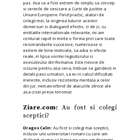
pas. Asa ca a fost extrem de simplu sa concep
si cererile de sesizare a Curtii de Justitie a
Uniunii Europene. Fiind practic, alaturi de
colegii mei, la originea tuturor acestor
demersuri si dialogand efectiv, zi de zi, cu
entitatile internationale relevante, mi-am
conturat rapid in minte o forma prin care toate
recomandarile succesive, numeroase si
extrem de bine motivate, sa aiba si efecte
reale, in lipsa vointei legiuitorului si
executivului din Romania. Este nevoie de
viziune pentru asa ceva, trebuie sa gandesti in
detalii pasii urmatori, sa iei in calcul dificultati
inerente, inclusiv rezistenta mentala a celor
din jur, nemaivorbind de atacurile zilnice ale
asa-zisei prese tonomat.
Ziare.com:
Au fost si colegi
sceptici?
Dragos Calin:
Au fost si colegi mai sceptici,
inclusiv unii universitari romani cu care am
dialogat, numai ca logica pe care am desprins-