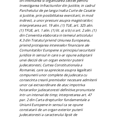
ori infiintarea si organizarea Sectiei pentru
Investigarea Infractiunilor din Justitie, in cadrul
Parchetului de pe langa Inalta Curte de Casatie
si Justitie, prin posibilitatea exercitarii, in mod
indirect, a unor presiuni asupra magistratilor;
interpretarea art. 19 alin. (1) TUE, art. 325 alin.
(1) TFUE, art. 1 alin. (1) lit. a) si b) si art. 2 alin. (1)
din Conventia elaborata in temeiul articolului
K.3 din Tratatul privind Uniunea Europeana,
privind protejarea intereselor financiare ale
Comunitatilor Europene si principiul securitatii
juridice in sensul in care s-ar opune adoptarii
unei decizii de un organ exterior puterii
judecatoresti, Curtea Constitutionala a
Romaniei, care sa aprecieze asupra legalitatii
compunerii unor complete de judecata cu
consecinta crearii premiselor necesare admiterii
unor cai extraordinare de
atac
impotriva
hotararilor judecatoresti definitive pronuntate
intr-un interval de timp; interpretarea art. 47
par. 2 din Carta drepturilor fundamentale a
Uniunii Europene in sensul ca se opune
constatarii de un organ exterior puterii
judecatoresti a caracterului lipsit de