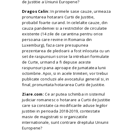
de Justitie a Uniunii Europene?
Dragos Calin:
In primele sase cauze, urmeaza
pronuntarea hotararii Curtii de Justitie,
probabil foarte curand. In celelalte cauze, din
cauza pandemiei si a restrictiilor de
circulatie
existente (14 zile de carantina pentru orice
persoana care revine in Romania din
Luxemburg), faza care presupunea
prezentarea de pledoarii a fost inlocuita cu un
set de raspunsuri scrise la intrebari formulate
de Curte, urmand a fi depuse aceste
raspunsuri pana aproape de jumatatea lunii
octombrie. Apoi, si in acele trimiteri, vor trebui
publicate concluzii ale avocatului general si, in
final, pronuntata hotararea Curtii de Justitie.
Ziare.com:
Ce ar putea schimba in sistemul
judiciar romanesc o hotarare a Curtii de Justitie
care sa constate ca modificarile aduse legilor
justitiei in perioada 2018-2019, contestate
masiv de magistrati si organizatiile
internationale, sunt contrare dreptului Uniunii
Europene?