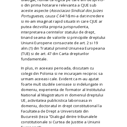
o din prima hotarare relevanta a CJUE sub
aceste aspecte (
Associacao Sindical dos Juizes
Portugueses, cauza C 64/16
) mi-a dat incredere
si mi-am imaginat rapid situatii in care CJUE ar
putea dezvolta propria jurisprudenta,
interpretarea cerintelor statului de drept,
tinand seama de valorile si principiile dreptului
Uniunii Europene consacrate de art. 2 si 19
alin.(1) din Tratatul privind Uniunea Europeana
(TUE) si de art. 47 din Carta drepturilor
fundamentale.
In plus, in aceeasi perioada, discutam cu
colegii din Polonia si ne incurajam reciproc sa
urmam aceeasi cale. Evident ca m-au ajutat
foarte mult studiile serioase si indelungate in
domeniu, experienta de formator al Institutului
National al Magistraturii in domeniul dreptului
UE, activitatea publicistica laborioasa in
domeniu, doctoratul in drept constitutional la
Facultatea de Drept a Universitatii din
Bucuresti (teza “Dialogul dintre tribunalele
constitutionale si Curtea de Justitie a Uniunii