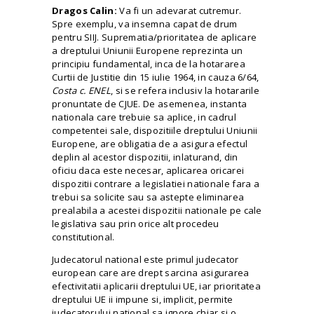
Dragos Calin:
Va fi un adevarat
cutremur
.
Spre exemplu, va insemna capat de drum
pentru SIIJ. Suprematia/prioritatea de aplicare
a dreptului Uniunii Europene reprezinta un
principiu fundamental, inca de la hotararea
Curtii de Justitie din 15 iulie 1964, in cauza 6/64,
Costa c. ENEL
, si se refera inclusiv la hotararile
pronuntate de CJUE. De asemenea, instanta
nationala care trebuie sa aplice, in cadrul
competentei sale, dispozitiile dreptului Uniunii
Europene, are obligatia de a asigura efectul
deplin al acestor dispozitii, inlaturand, din
oficiu daca este necesar, aplicarea oricarei
dispozitii contrare a legislatiei nationale fara a
trebui sa solicite sau sa astepte eliminarea
prealabila a acestei dispozitii nationale pe cale
legislativa sau prin orice alt procedeu
constitutional.
Judecatorul national este primul judecator
european care are drept sarcina asigurarea
efectivitatii aplicarii dreptului UE, iar prioritatea
dreptului UE ii impune si, implicit, permite
judecatorului national sa ignore chiar si o