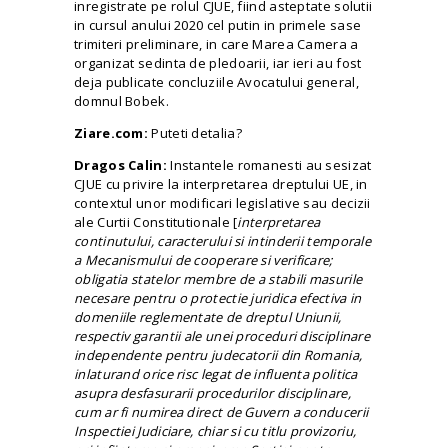
inregistrate pe rolul CJUE, fiind asteptate solutii
in cursul anului 2020 cel putin in primele sase
trimiteri preliminare, in care Marea Camera a
organizat sedinta de pledoarii, iar ieri au fost
deja publicate concluziile Avocatului general,
domnul Bobek.
Ziare.com:
Puteti detalia?
Dragos Calin:
Instantele romanesti au sesizat
CJUE cu privire la interpretarea dreptului UE, in
contextul unor modificari legislative sau decizii
ale Curtii Constitutionale [
interpretarea
continutului, caracterului si intinderii temporale
a Mecanismului de cooperare si verificare;
obligatia statelor membre de a stabili masurile
necesare pentru o protectie juridica efectiva in
domeniile reglementate de dreptul Uniunii,
respectiv garantii ale unei proceduri disciplinare
independente pentru judecatorii din Romania,
inlaturand orice risc legat de influenta politica
asupra desfasurarii procedurilor disciplinare,
cum ar fi numirea direct de Guvern a conducerii
Inspectiei Judiciare, chiar si cu titlu provizoriu,