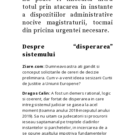
totul prin atacarea in instante
a dispozitiilor administrative
nocive magistraturii, tocmai
din pricina urgentei necesare.
Despre “disperarea”
sistemului
Ziare.com:
Dumneavoastra ati gandit si
conceput solicitarile de cereri de decizie
preliminara. Cum v-a venit ideea sesizarii Curtii
de Justitie a Uniunii Europene?
Dragos Calin:
A fost un demers rational, logic
si coerent, dar fortat de disperarea in care
intreg sistemul judiciar se gasea la acel
moment (toamna anului 2018-inceputul anului
2019). Sa nu uitam ca judecatorii si procurorii
ieseau saptamanal pe treptele cladirilor
instantelor si parchetelor, in incercarea de a
se opune asaltului impotriva fundamentelor