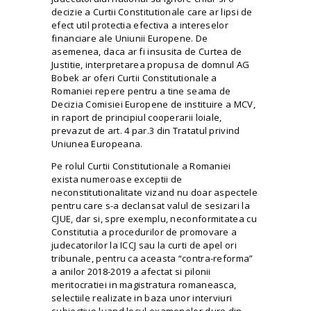
decizie a Curtii Constitutionale care ar lipsi de
efect util protectia efectiva a intereselor
financiare ale Uniunii Europene. De
asemenea, daca ar fi insusita de Curtea de
Justitie, interpretarea propusa de domnul AG
Bobek ar oferi Curtii Constitutionale a
Romaniei repere pentru a tine seama de
Decizia Comisiei Europene de instituire a
MCV
,
in raport de principiul cooperarii loiale,
prevazut de art. 4 par.3 din Tratatul privind
Uniunea Europeana.
Pe rolul Curtii Constitutionale a Romaniei
exista numeroase exceptii de
neconstitutionalitate vizand nu doar aspectele
pentru care s-a declansat valul de sesizari la
CJUE, dar si, spre exemplu, neconformitatea cu
Constitutia a procedurilor de promovare a
judecatorilor la ICCJ sau la curti de apel ori
tribunale, pentru ca aceasta “contra-reforma”
a anilor 2018-2019 a afectat si pilonii
meritocratiei in magistratura romaneasca,
selectiile realizate in baza unor interviuri