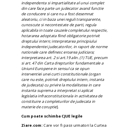
independenta si impartialitate al unui complet
din care face parte un judecator avand functie
de conducere si care nu a fost desemnat
aleatoriu, ci in baza unei reguli transparente,
cunoscute si necontestate de parti, regula
aplicabila in toate cauzele completului respectiv,
hotararea adoptata fiind obligatorie potrivit
dreptului intern; interpretarea principiului
independentei judecatorilor, in raport de norme
nationale care definesc eroarea judiciara;
interpretarea art. 2 si art.19 alin. (1) TUE, precum
si art. 47 din Carta drepturilor fundamentale a
Uniunii Europene in sensul ca se opun
interventiei unei curti constitutionale (organ
care nu este, potrivit dreptului intern, instanta
de judecata) cu privire la modalitatea in care
instanta suprema a interpretat si aplicat
legislatia infraconstitutionala in activitatea de
constituire a completurilor de judecata in
materie de
coruptie
].
Cum poate schimba CJUE legile
Ziare.com:
Care vor fi pasii urmatori la Curtea