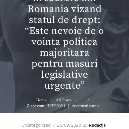
Romania vizand
statul de drept:
“Este nevoie de o
vointa politica
majoritara
pentru masuri
legislative
urgente”
Home
All Posts
...
Ziare.com: INTERVIU Judecatorul care a...
Uncategorized
25/09/2020
By
Redacţia