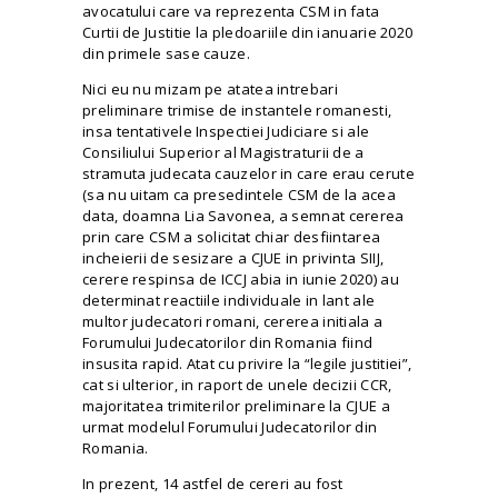
avocatului care va reprezenta CSM in fata
Curtii de Justitie la pledoariile din ianuarie 2020
din primele sase cauze.
Nici eu nu mizam pe atatea intrebari
preliminare trimise de instantele romanesti,
insa tentativele Inspectiei Judiciare si ale
Consiliului Superior al Magistraturii de a
stramuta judecata cauzelor in care erau cerute
(sa nu uitam ca presedintele CSM de la acea
data, doamna
Lia Savonea
, a semnat cererea
prin care CSM a solicitat chiar desfiintarea
incheierii de sesizare a CJUE in privinta SIIJ,
cerere respinsa de ICCJ abia in iunie 2020) au
determinat reactiile individuale in lant ale
multor judecatori romani, cererea initiala a
Forumului Judecatorilor din Romania fiind
insusita rapid. Atat cu privire la “legile justitiei”,
cat si ulterior, in raport de unele decizii
CCR
,
majoritatea trimiterilor preliminare la CJUE a
urmat modelul Forumului Judecatorilor din
Romania.
In prezent, 14 astfel de cereri au fost