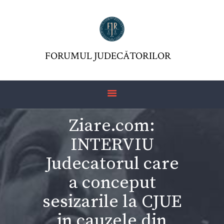
FORUMUL JUDECĂTORILOR
FJR ASSOCIATION
FORUMUL JUDECĂTORILOR
JURISDICTIO
MAGAZINE
ARTICLES
Ziare.com:
JURISPRUDENCE
INTERVIU
Judecatorul care
a conceput
sesizarile la CJUE
in cauzele din