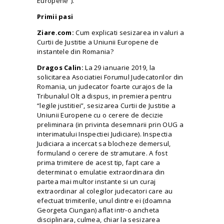
Europene”).
Primii pasi
Ziare.com:
Cum explicati sesizarea in valuri a
Curtii de Justitie a Uniunii Europene de
instantele din Romania?
Dragos Calin:
La 29 ianuarie 2019, la
solicitarea Asociatiei Forumul Judecatorilor din
Romania, un judecator foarte curajos de la
Tribunalul Olt a dispus, in premiera pentru
“legile justitiei”, sesizarea Curtii de Justitie a
Uniunii Europene cu o cerere de decizie
preliminara (in privinta desemnarii prin OUG a
interimatului Inspectiei Judiciare). Inspectia
Judiciara a incercat sa blocheze demersul,
formuland o cerere de stramutare. A fost
prima trimitere de acest tip, fapt care a
determinat o emulatie extraordinara din
partea mai multor instante si un curaj
extraordinar al colegilor judecatori care au
efectuat trimiterile, unul dintre ei (doamna
Georgeta Ciungan) aflat intr-o
ancheta
disciplinara, culmea, chiar la sesizarea