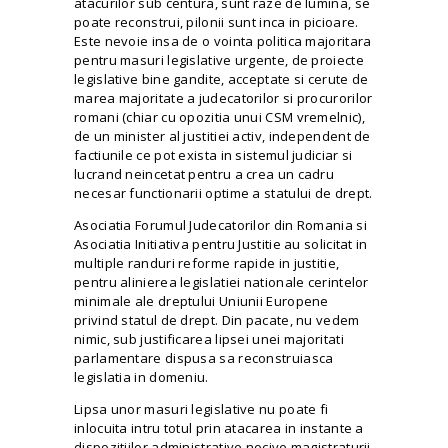
atacurilor sub centura, sunt raze de lumina, se
poate reconstrui, pilonii sunt inca in picioare.
Este nevoie insa de o vointa politica majoritara
pentru masuri legislative urgente, de proiecte
legislative bine gandite, acceptate si cerute de
marea majoritate a judecatorilor si procurorilor
romani (chiar cu opozitia unui CSM vremelnic),
de un minister al justitiei activ, independent de
factiunile ce pot exista in sistemul judiciar si
lucrand neincetat pentru a crea un cadru
necesar functionarii optime a statului de drept.
Asociatia Forumul Judecatorilor din Romania si
Asociatia Initiativa pentru Justitie au solicitat in
multiple randuri reforme rapide in
justitie
,
pentru alinierea legislatiei nationale cerintelor
minimale ale dreptului Uniunii Europene
privind statul de drept. Din pacate, nu vedem
nimic, sub justificarea lipsei unei majoritati
parlamentare dispusa sa reconstruiasca
legislatia in domeniu.
Lipsa unor masuri legislative nu poate fi
inlocuita intru totul prin atacarea in instante a
dispozitiilor administrative nocive magistraturii,