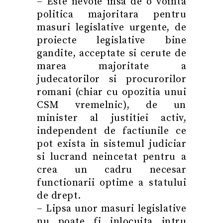
– Este nevoie insa de o vointa
politica majoritara pentru
masuri legislative
urgente
, de
proiecte legislative bine
gandite, acceptate si cerute de
marea majoritate a
judecatorilor si procurorilor
romani (chiar cu opozitia unui
CSM
vremelnic), de un
minister al justitiei activ,
independent de factiunile ce
pot exista in sistemul judiciar
si lucrand neincetat pentru a
crea un cadru necesar
functionarii optime a statului
de drept.
– Lipsa unor masuri legislative
nu poate fi inlocuita intru