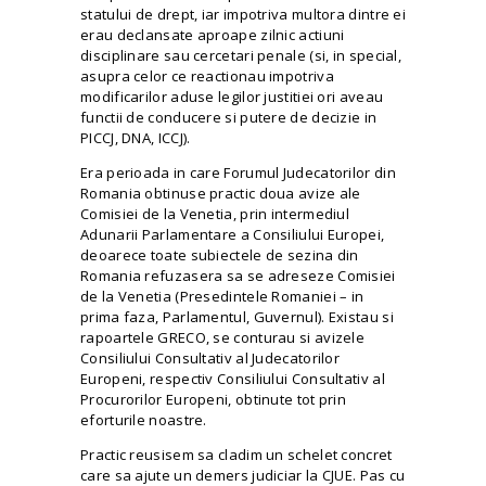
statului de drept, iar impotriva multora dintre ei
erau declansate aproape zilnic actiuni
disciplinare sau cercetari penale (si, in special,
asupra celor ce reactionau impotriva
modificarilor aduse legilor justitiei ori aveau
functii de conducere si putere de decizie in
PICCJ,
DNA
, ICCJ).
Era perioada in care Forumul Judecatorilor din
Romania obtinuse practic doua avize ale
Comisiei de la Venetia, prin intermediul
Adunarii Parlamentare a Consiliului Europei,
deoarece toate subiectele de sezina din
Romania refuzasera sa se adreseze Comisiei
de la Venetia (Presedintele Romaniei – in
prima faza, Parlamentul, Guvernul). Existau si
rapoartele GRECO, se conturau si avizele
Consiliului Consultativ al Judecatorilor
Europeni, respectiv Consiliului Consultativ al
Procurorilor Europeni, obtinute tot prin
eforturile noastre.
Practic reusisem sa cladim un schelet concret
care sa ajute un demers judiciar la CJUE. Pas cu