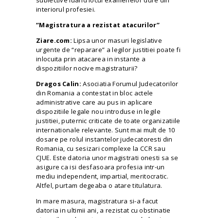
subiective luand locul examenelor dure din
interiorul profesiei.
“Magistratura a rezistat atacurilor”
Ziare.com:
Lipsa unor masuri legislative
urgente de “reparare” a legilor justitiei poate fi
inlocuita prin atacarea in instante a
dispozitiilor nocive magistraturii?
Dragos Calin:
Asociatia Forumul Judecatorilor
din Romania a contestat in bloc actele
administrative care au pus in aplicare
dispozitiile legale nou introduse in legile
justitiei, puternic criticate de toate organizatiile
internationale relevante. Sunt mai mult de 10
dosare pe rolul instantelor judecatoresti din
Romania, cu sesizari complexe la CCR sau
CJUE. Este datoria unor magistrati onesti sa se
asigure ca isi desfasoara profesia intr-un
mediu independent, impartial, meritocratic.
Altfel, purtam degeaba o atare titulatura.
In mare masura, magistratura si-a facut
datoria in ultimii ani, a rezistat cu obstinatie