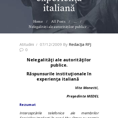
italiană
Home
All Posts
...
Nelegalităţi ale autorităţilor publice...
Atitudini
07/12/2009
By
Redacţia RFJ
0
Nelegalităţi ale autorit
ăţilor
publice.
Răspunsurile instituţionale în
experienţa italiană
Vito Monetti,
Preşedinte MEDEL
Rezumat
Interceptările telefonice ale membrilor
Serviciilor implicaţi în cazul Abu Omar au permis