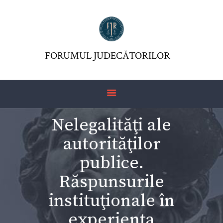
FORUMUL JUDECĂTORILOR
FJR ASSOCIATION
FORUMUL JUDECĂTORILOR
JURISDICTIO
MAGAZINE
ARTICLES
Nelegalităţi ale
JURISPRUDENCE
autorităţilor
publice.
Răspunsurile
instituţionale în
experienţa