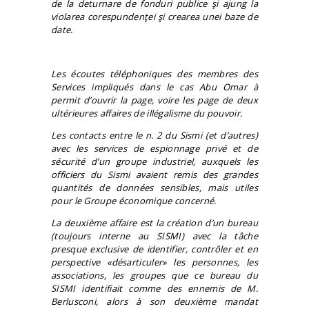
de la deturnare de fonduri publice şi ajung la
violarea corespundenţei şi crearea unei baze de
date.
Les écoutes téléphoniques des membres des
Services impliqués dans le cas Abu Omar à
permit d’ouvrir la page, voire les page de deux
ultérieures affaires de illégalisme du pouvoir.
Les contacts entre le n. 2 du Sismi (et d’autres)
avec les services de espionnage privé et de
sécurité d’un groupe industriel, auxquels les
officiers du Sismi avaient remis des grandes
quantités de données sensibles, mais utiles
pour le Groupe économique concerné.
La deuxième affaire est la création d’un bureau
(toujours interne au SISMI) avec la tâche
presque exclusive de identifier, contrôler et en
perspective «désarticuler» les personnes, les
associations, les groupes que ce bureau du
SISMI identifiait comme des ennemis de M.
Berlusconi, alors à son deuxième mandat