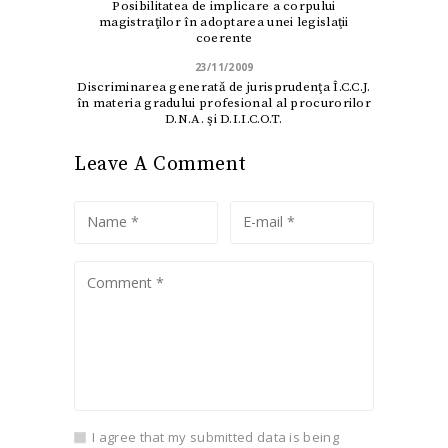
Posibilitatea de implicare a corpului
magistraţilor în adoptarea unei legislaţii
coerente
23/11/2009
Discriminarea generată de jurisprudenţa Î.C.C.J.
în materia gradului profesional al procurorilor
D.N.A. şi D.I.I.C.O.T.
Leave A Comment
I agree that my submitted data is being