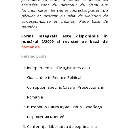
accusées vont du directeur du Sismi aux
fonctionnaires ; les crimes contestés partent du
péculat et arrivent au délit de violation de
correspondance et création d’une base de
données.
Forma integrală este disponibilă în
numărul 2/2009 al revistei pe bază de
comandă
.
Related posts:
Independence of Magistrates as a
Guarantee to Reduce Political
Corruption.Specific Case of Prosecutors in
Romania
Интервью Ольга Кудешкина – свобода
выражения мнений
Conferinţa ”Libertatea de exprimare a