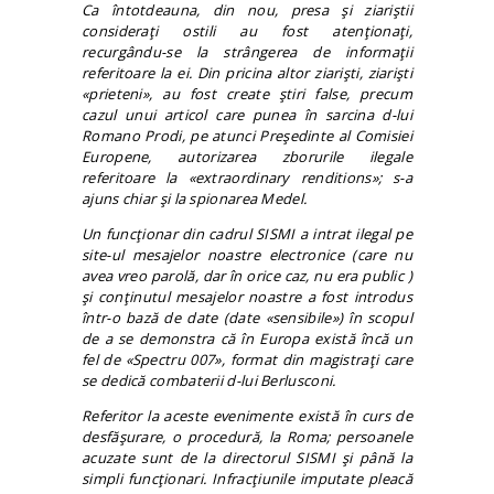
Ca întotdeauna, din nou, presa şi ziariştii
consideraţi ostili au fost atenţionaţi,
recurgându-se la strângerea de informaţii
referitoare la ei. Din pricina altor ziarişti, ziarişti
«prieteni», au fost create ştiri false, precum
cazul unui articol care punea în sarcina d-lui
Romano Prodi, pe atunci Preşedinte al Comisiei
Europene, autorizarea zborurile ilegale
referitoare la «extraordinary renditions»; s-a
ajuns chiar şi la spionarea Medel.
Un funcţionar din cadrul SISMI a intrat ilegal pe
site-ul mesajelor noastre electronice (care nu
avea vreo parolă, dar în orice caz, nu era public )
şi conţinutul mesajelor noastre a fost introdus
într-o bază de date (date «sensibile») în scopul
de a se demonstra că în Europa există încă un
fel de «Spectru 007», format din magistraţi care
se dedică combaterii d-lui Berlusconi.
Referitor la aceste evenimente există în curs de
desfăşurare, o procedură, la Roma; persoanele
acuzate sunt de la directorul SISMI şi până la
simpli funcţionari. Infracţiunile imputate pleacă