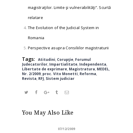
magistraţilor. Limite şi vulnerabilităţi”. Scurtă
relatare
The Evolution of the Judicial System in
Romania
Perspective asupra Consiliilor magistraturii
Tags:
Atitudini
,
Corupţie
,
Forumul
Judecatorilor
,
Impartialitate
,
Independenta
,
Libertate de exprimare
,
Magistratura
,
MEDEL
,
Nr. 2/2009
,
proc. Vito Monetti
,
Reforma
,
Revista
,
RFJ
,
Sistem judiciar
You May Also Like
07/12/2009