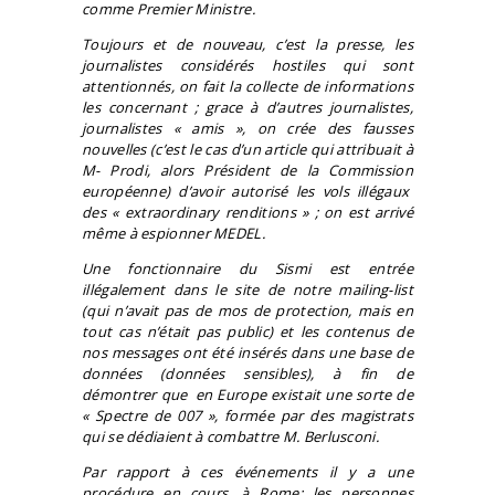
comme Premier Ministre.
Toujours et de nouveau, c’est la presse, les
journalistes considérés hostiles qui sont
attentionnés, on fait la collecte de informations
les concernant ; grace à d’autres journalistes,
journalistes « amis », on crée des fausses
nouvelles (c’est le cas d’un article qui attribuait à
M- Prodi, alors Président de
la Commission
européenne) d’avoir autorisé les vols illégaux
des « extraordinary renditions » ; on est arrivé
même à espionner MEDEL.
Une fonctionnaire du Sismi est entrée
illégalement dans le site de notre mailing-list
(qui n’avait pas de mos de protection, mais en
tout cas n’était pas public) et les contenus de
nos messages ont été insérés dans une base de
données (données sensibles), à fin de
démontrer que en Europe existait une sorte de
« Spectre de 007 », formée par des magistrats
qui se dédiaient à combattre M. Berlusconi.
Par rapport à ces événements il y a une
procédure en cours, à Rome; les personnes