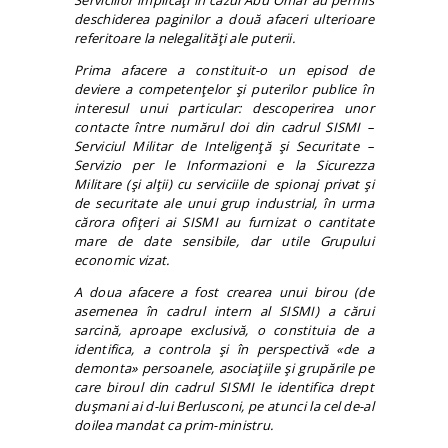
deschiderea paginilor a două afaceri ulterioare
referitoare la nelegalităţi ale puterii.
Prima afacere a constituit-o un episod de
deviere a competenţelor şi puterilor publice în
interesul unui particular: descoperirea unor
contacte între numărul doi din cadrul SISMI –
Serviciul Militar de Inteligenţă şi Securitate –
Servizio per le Informazioni e la Sicurezza
Militare
(şi alţii) cu serviciile de spionaj privat şi
de securitate ale unui grup industrial, în urma
cărora ofiţeri ai SISMI au furnizat o cantitate
mare de date sensibile, dar utile Grupului
economic vizat.
A doua afacere a fost crearea unui birou (de
asemenea în cadrul intern al SISMI) a cărui
sarcină, aproape exclusivă, o constituia de a
identifica, a controla şi în perspectivă «de a
demonta» persoanele, asociaţiile şi grupările pe
care biroul din cadrul SISMI le identifica drept
duşmani ai d-lui Berlusconi, pe atunci la cel de-al
doilea mandat ca prim-ministru.