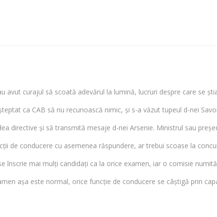
au avut curajul să scoată adevărul la lumină, lucruri despre care se ș
 așteptat ca CAB să nu recunoască nimic, și s-a văzut tupeul d-nei Savon
dea directive și să transmită mesaje d-nei Arsenie. Ministrul sau preșe
cții de conducere cu asemenea răspundere, ar trebui scoase la concurs 
ă se înscrie mai mulți candidați ca la orice examen, iar o comisie numită
amen așa este normal, orice funcție de conducere se câștigă prin capa