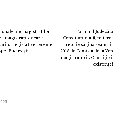
ionale ale magistraţilor
Forumul Judecăto
ra magistraților care
Constituțională, puterea
ărilor legislative recente
trebuie să țină seama i
Apel București
2018 de Comisia de la Ven
magistraturii. O justiți
existenței
2025