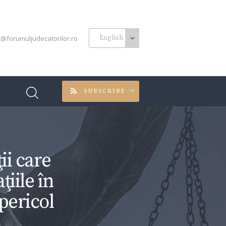
t@forumuljudecatorilor.ro
SUBSCRIBE
ii care
ţiile în
pericol