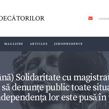
FJR ASSOCIATION
FORUMUL JUDECĂTORILOR
DECĂTORILOR
JURISDICTIO
contac
MAGAZINE
ARTICLES
MAGAZINE
ARTICLES
JURISPRUDENCE
JURISPRUDENCE
ă) Solidaritate cu magistraţ
 să denunţe public toate situa
ndependenţa lor este pusă în 