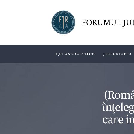
FORUMUL JU
FJR ASSOCIATION
JURISDICTIO
(Român
înţeleg
care i