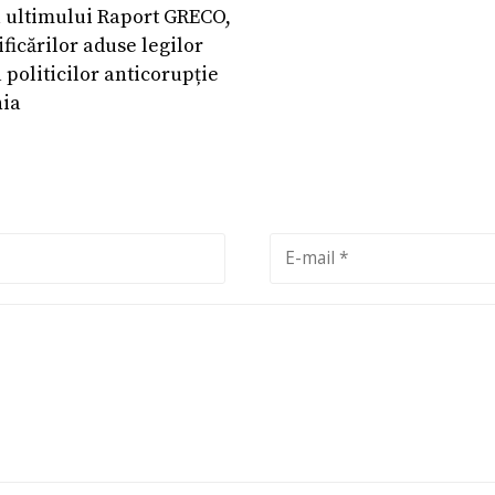
a ultimului Raport GRECO,
ficărilor aduse legilor
a politicilor anticorupție
ia