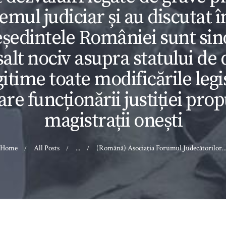
temul judiciar și au discutat î
eședintele României sunt si
alt nociv asupra statului de 
gitime toate modificările legi
re funcționării justiției pro
magistrații onești
Home
All Posts
...
(Română) Asociaţia Forumul Judecătorilor..