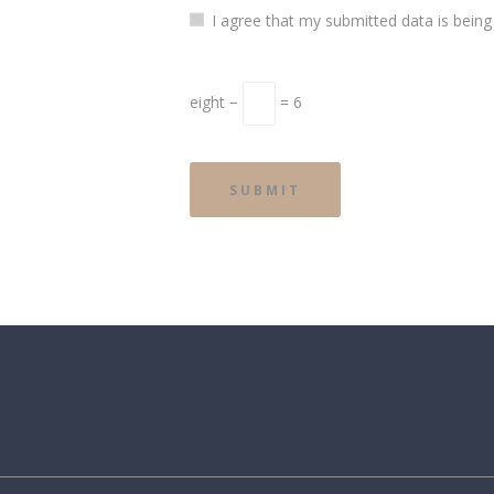
I agree that my submitted data is being
eight −
= 6