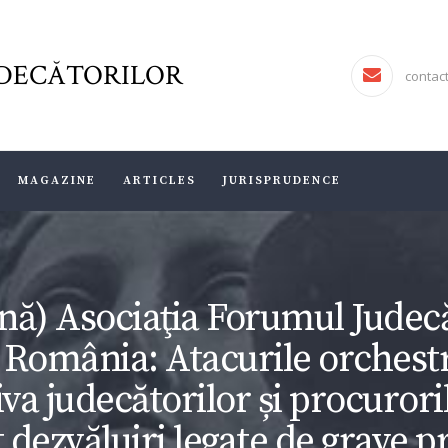
FJR ASSOCIATION
FORUMUL JUDECĂTORILOR
DECĂTORILOR
JURISDICTIO
contac
MAGAZINE
ARTICLES
MAGAZINE
ARTICLES
JURISPRUDENCE
JURISPRUDENCE
ă) Asociaţia Forumul Judecă
 România: Atacurile orchest
va judecătorilor și procurori
t dezvăluiri legate de grave 