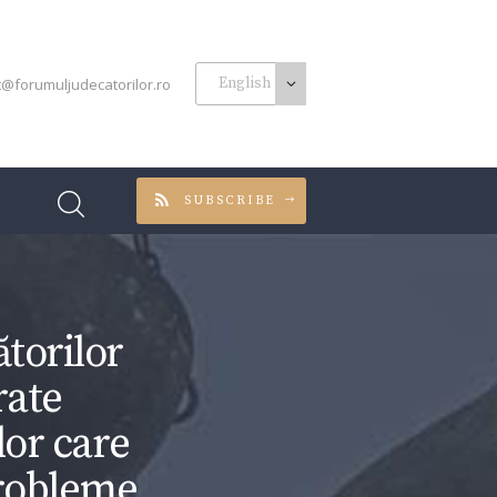
t@forumuljudecatorilor.ro
SUBSCRIBE
torilor
rate
lor care
probleme