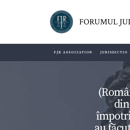
FORUMUL JU
FJR ASSOCIATION
JURISDICTIO
(Român
din
împotri
au făcu