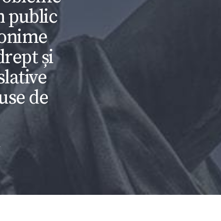
n public
nonime
drept și
slative
puse de
.