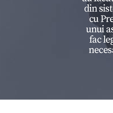
din sis
cu Pr
unui as
fac le
necesa