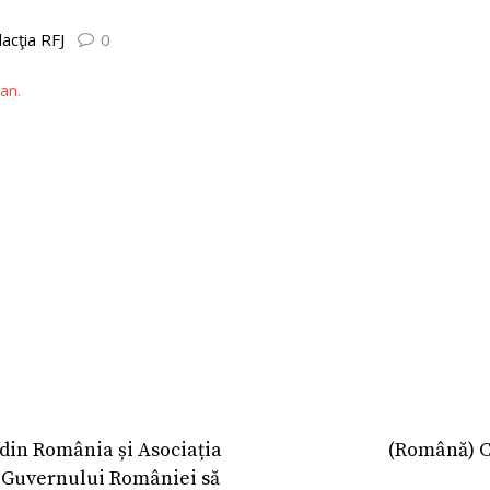
acţia RFJ
0
an
.
 din România și Asociația
(Română) Ca
tă Guvernului României să