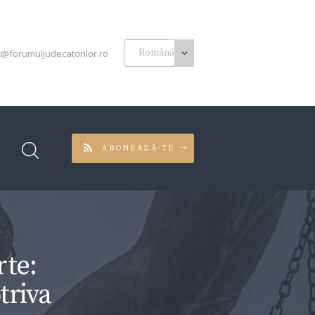
t@forumuljudecatorilor.ro
ABONEAZĂ-TE
te:
triva