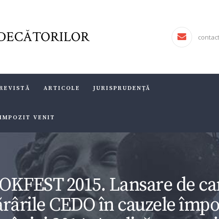
ASOCIAŢIA FJR
FORUMUL JUDECĂTORILOR
DECĂTORILOR
JURISDICTIO
contac
REVISTĂ
ARTICOLE
REVISTĂ
ARTICOLE
JURISPRUDENȚĂ
JURISPRUDENȚĂ
 IMPOZIT VENIT
FORMULAR 230 –
REDIRECŢIONARE
IMPOZIT VENIT
OKFEST 2015. Lansare de car
rârile CEDO în cauzele împo