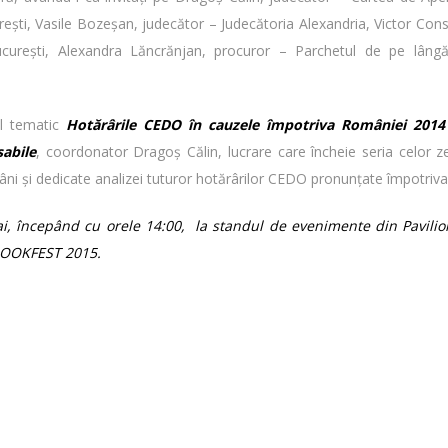
ureşti, Vasile Bozeşan, judecător – Judecătoria Alexandria, Victor Con
ucureşti, Alexandra Lăncrănjan, procuror – Parchetul de pe lângă
ul tematic
Hotărârile CEDO în cauzele împotriva României 2014 
sabile
, coordonator Dragoș Călin, lucrare care încheie seria celor 
ni și dedicate analizei tuturor hotărârilor CEDO pronunțate împotriv
, începând cu orele 14:00, la standul de evenimente din Pavilio
 BOOKFEST 2015.