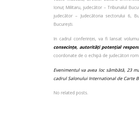
Ionuţ Militaru, judecător – Tribunalul Buc
judecător – Judecătoria sectorului 6, B
București.
In cadrul conferinței, va fi lansat volum
consecințe, autorități potențial respon
coordonate de o echipă de judecători româ
Evenimentul va avea loc sâmbătă, 23 mai
cadrul Salonului International de Carte
No related posts.