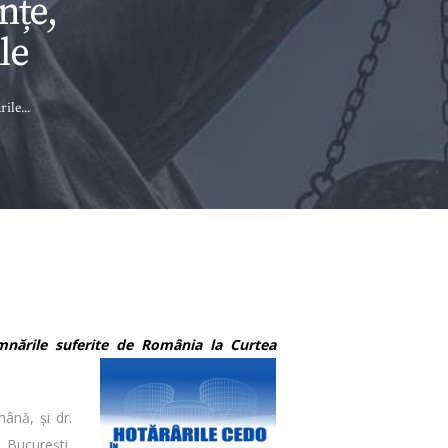
nțe,
le
le...
amnările suferite de România la Curtea
ână, și dr.
l Bucureşti,