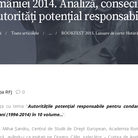
âniei 2014. Analiză, conseci
utorități potențial responsabi
ă
Toate articolele
...
BOOKFEST 2015. Lansare de carte: Hotărâri
ia RFJ
0
nţa cu tema ”
Autorităţile potenţial responsabile pentru cond
ani (1994-2014) în 10 volume…
”.
r. Mihai Șandru, Centrul de Studii de Drept European, Academia Rom
ară, avându-i ca invitați pe Dragoş Călin, judecător – Curtea de Ape