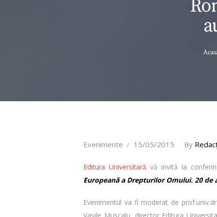
Rom
a
Acas
Evenimente
15/05/2015
By
Redacţ
Editura Universitară
vă invită la conferi
Europeană a Drepturilor Omului. 20 de 
Evenimentul va fi moderat de prof.univ.d
Vasile Muscalu, director Editura Universit