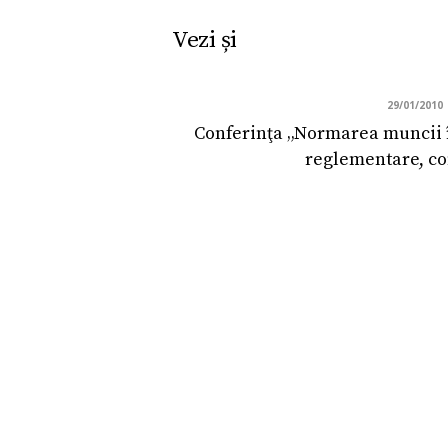
Vezi și
29/01/2010
Conferinţa „Normarea muncii î
reglementare, co