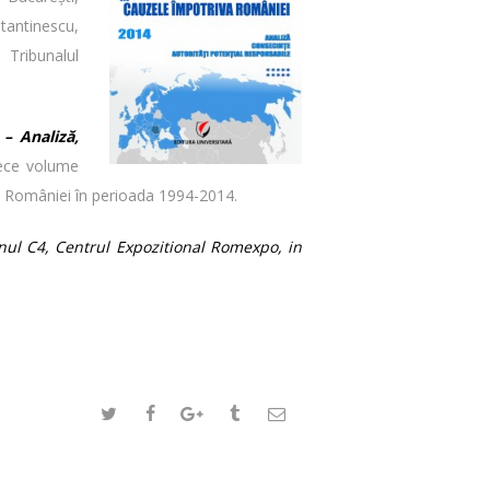
stantinescu,
 Tribunalul
– Analiză,
zece volume
a României în perioada 1994-2014.
nul C4, Centrul Expozitional Romexpo, in