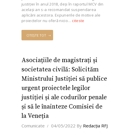
justiției în anul 2018, deși în raportul MCV din
același an s-a recomandat suspendarea
aplicării acestora. Expunerile de motive ale
proiectelor nu oferă nicio…
citeste
CITEȘTE TOT
Asociațiile de magistrați și
societatea civilă: Solicităm
Ministrului Justiției să publice
urgent proiectele legilor
justiției și ale codurilor penale
și să le înainteze Comisiei de
la Veneția
Comunicate
04/05/2022
By
Redacţia RFJ