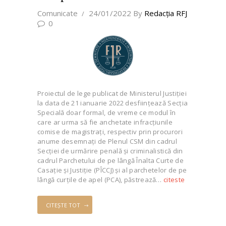
Comunicate
24/01/2022
By
Redacţia RFJ
0
Proiectul de lege publicat de Ministerul Justiției
la data de 21 ianuarie 2022 desființează Secția
Specială doar formal, de vreme ce modul în
care ar urma să fie anchetate infracțiunile
comise de magistrați, respectiv prin procurori
anume desemnați de Plenul CSM din cadrul
Secției de urmărire penală și criminalistică din
cadrul Parchetului de pe lângă Înalta Curte de
Casație și Justiție (PÎCCJ) și al parchetelor de pe
lângă curțile de apel (PCA), păstrează…
citeste
CITEȘTE TOT