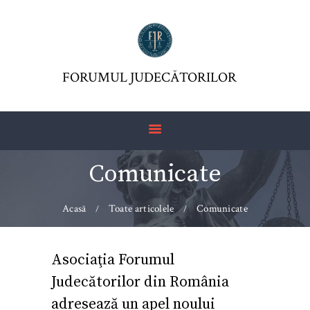
FORUMUL JUDECĂTORILOR
ASOCIAŢIA FJR
FORUMUL JUDECĂTORILOR
JURISDICTIO
REVISTĂ
ARTICOLE
Comunicate
JURISPRUDENȚĂ
FORMULAR 230 –
Acasă
Toate articolele
Comunicate
REDIRECŢIONARE
IMPOZIT VENIT
Asociaţia Forumul
Judecătorilor din România
adresează un apel noului