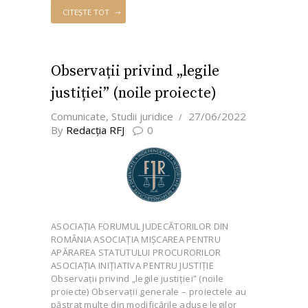
CITEȘTE TOT
Observații privind „legile
justiției” (noile proiecte)
Comunicate
,
Studii juridice
27/06/2022
By
Redacţia RFJ
0
ASOCIAŢIA FORUMUL JUDECĂTORILOR DIN
ROMÂNIA ASOCIAȚIA MIȘCAREA PENTRU
APĂRAREA STATUTULUI PROCURORILOR
ASOCIAȚIA INIȚIATIVA PENTRU JUSTIȚIE
Observații privind „legile justiției” (noile
proiecte) Observații generale – proiectele au
păstrat multe din modificările aduse legilor