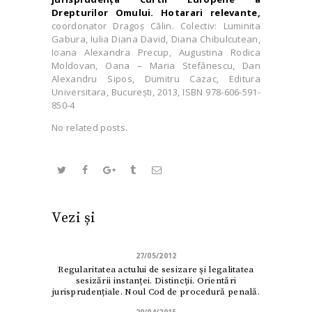
Drepturilor Omului. Hotarari relevante,
coordonator Dragoș Călin. Colectiv: Luminita
Gabura, Iulia Diana David, Diana Chibulcutean,
Ioana Alexandra Precup, Augustina Rodica
Moldovan, Oana – Maria Stefănescu, Dan
Alexandru Sipos, Dumitru Cazac,
Editura
Universitara, Bucureşti, 2013, ISBN 978-606-591-
850-4
No related posts.
Vezi și
27/05/2012
Regularitatea actului de sesizare şi legalitatea
sesizării instanței. Distincții. Orientări
jurisprudențiale. Noul Cod de procedură penală.