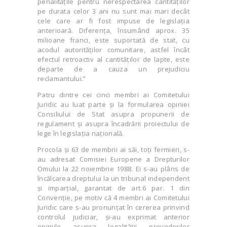
penalitățile pentru nerespectarea cantităților
pe durata celor 3 ani nu sunt mai mari decât
cele care ar fi fost impuse de legislația
anterioară. Diferența, însumând aprox. 35
milioane franci, este suportată de stat, cu
acodul autorităților comunitare, astfel încât
efectul retroactiv al cantităților de lapte, este
departe de a cauza un prejudiciu
reclamantului.”
Patru dintre cei cinci membri ai Comitetului
Juridic au luat parte și la formularea opiniei
Consiliului de Stat asupra propunerii de
regulament și asupra încadrării proiectului de
lege în legislația națională.
Procola și 63 de membrii ai săi, toți fermieri, s-
au adresat Comisiei Europene a Drepturilor
Omului la 22 noiembrie 1988. Ei s-au plâns de
încălcarea dreptului la un tribunal independent
și imparțial, garantat de art.6 par. 1 din
Convenție, pe motiv că 4 membri ai Comitetului
Juridic care s-au pronunțat în cererea prinvind
controlul judiciar, și-au exprimat anterior
opiniile asupra legalității prevederilor