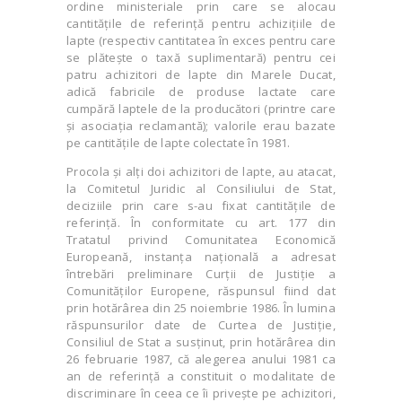
ordine ministeriale prin care se alocau
cantitățile de referință pentru achizițiile de
lapte (respectiv cantitatea în exces pentru care
se plătește o taxă suplimentară) pentru cei
patru achizitori de lapte din Marele Ducat,
adică fabricile de produse lactate care
cumpără laptele de la producători (printre care
și asociația reclamantă); valorile erau bazate
pe cantitățile de lapte colectate în 1981.
Procola și alți doi achizitori de lapte, au atacat,
la Comitetul Juridic al Consiliului de Stat,
deciziile prin care s-au fixat cantitățile de
referință. În conformitate cu art. 177 din
Tratatul privind Comunitatea Economică
Europeană, instanța națională a adresat
întrebări preliminare Curții de Justiție a
Comunităților Europene, răspunsul fiind dat
prin hotărârea din 25 noiembrie 1986. În lumina
răspunsurilor date de Curtea de Justiție,
Consiliul de Stat a susținut, prin hotărârea din
26 februarie 1987, că alegerea anului 1981 ca
an de referință a constituit o modalitate de
discriminare în ceea ce îi privește pe achizitori,