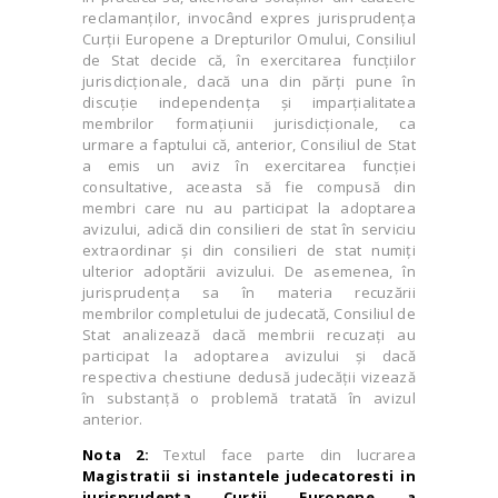
reclamanţilor, invocând expres jurisprudenţa
Curţii Europene a Drepturilor Omului, Consiliul
de Stat decide că, în exercitarea funcţiilor
jurisdicţionale, dacă una din părţi pune în
discuţie independenţa şi imparţialitatea
membrilor formaţiunii jurisdicţionale, ca
urmare a faptului că, anterior, Consiliul de Stat
a emis un aviz în exercitarea funcţiei
consultative, aceasta să fie compusă din
membri care nu au participat la adoptarea
avizului, adică din consilieri de stat în serviciu
extraordinar şi din consilieri de stat numiţi
ulterior adoptării avizului. De asemenea, în
jurisprudenţa sa în materia recuzării
membrilor completului de judecată, Consiliul de
Stat analizează dacă membrii recuzaţi au
participat la adoptarea avizului şi dacă
respectiva chestiune dedusă judecăţii vizează
în substanţă o problemă tratată în avizul
anterior.
Nota 2:
Textul face parte din lucrarea
Magistratii si instantele judecatoresti in
jurisprudenţa Curtii Europene a