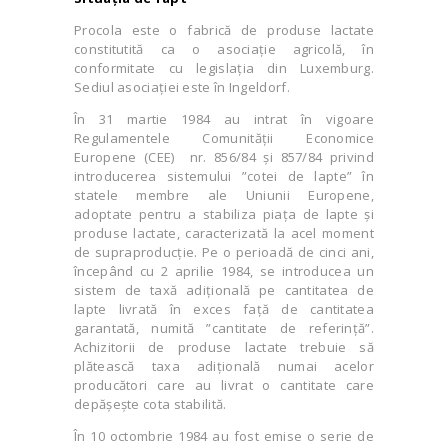
Procola este o fabrică de produse lactate
constitutită ca o asociație agricolă, în
conformitate cu legislația din Luxemburg.
Sediul asociației este în Ingeldorf.
În 31 martie 1984 au intrat în vigoare
Regulamentele Comunității Economice
Europene (CEE) nr. 856/84 și 857/84 privind
introducerea sistemului ”cotei de lapte” în
statele membre ale Uniunii Europene,
adoptate pentru a stabiliza piața de lapte și
produse lactate, caracterizată la acel moment
de supraproducție. Pe o perioadă de cinci ani,
începând cu 2 aprilie 1984, se introducea un
sistem de taxă adițională pe cantitatea de
lapte livrată în exces față de cantitatea
garantată, numită ”cantitate de referință”.
Achizitorii de produse lactate trebuie să
plătească taxa adițională numai acelor
producători care au livrat o cantitate care
depășește cota stabilită.
În 10 octombrie 1984 au fost emise o serie de