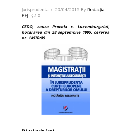
Jurisprudenta
20/04/2015
By
Redacţia
RFJ
0
CEDO, cauza
Procola c.
Luxemburgului
,
hotărârea din
28 septembrie 1995
, cererea
nr.
14570/89
Situația de fapt