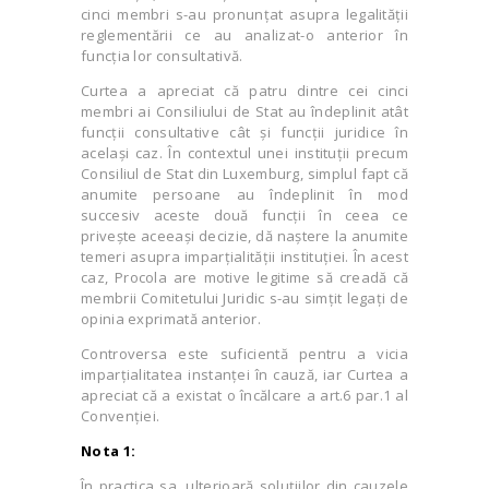
cinci membri s-au pronunțat asupra legalității
reglementării ce au analizat-o anterior în
funcția lor consultativă.
Curtea a apreciat că patru dintre cei cinci
membri ai Consiliului de Stat au îndeplinit atât
funcții consultative cât și funcții juridice în
același caz. În contextul unei instituții precum
Consiliul de Stat din Luxemburg, simplul fapt că
anumite persoane au îndeplinit în mod
succesiv aceste două funcții în ceea ce
privește aceeași decizie, dă naștere la anumite
temeri asupra imparțialității instituției. În acest
caz, Procola are motive legitime să creadă că
membrii Comitetului Juridic s-au simțit legați de
opinia exprimată anterior.
Controversa este suficientă pentru a vicia
imparțialitatea instanței în cauză, iar Curtea a
apreciat că a existat o încălcare a art.6 par.1 al
Convenției.
Nota 1:
În practica sa, ulterioară soluţiilor din cauzele