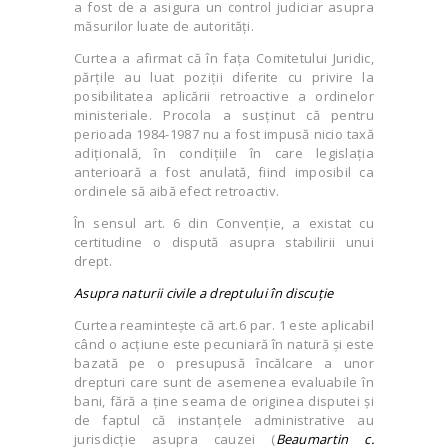
a fost de a asigura un control judiciar asupra
măsurilor luate de autorități.
Curtea a afirmat că în fața Comitetului Juridic,
părțile au luat poziții diferite cu privire la
posibilitatea aplicării retroactive a ordinelor
ministeriale. Procola a susținut că pentru
perioada 1984-1987 nu a fost impusă nicio taxă
adițională, în condițiile în care legislația
anterioară a fost anulată, fiind imposibil ca
ordinele să aibă efect retroactiv.
În sensul art. 6 din Convenție, a existat cu
certitudine o dispută asupra stabilirii unui
drept.
Asupra naturii civile a dreptului în discuție
Curtea reamintește că art.6 par. 1 este aplicabil
când o acțiune este pecuniară în natură și este
bazată pe o presupusă încălcare a unor
drepturi care sunt de asemenea evaluabile în
bani, fără a ține seama de originea disputei și
de faptul că instanțele administrative au
jurisdicție asupra cauzei (
Beaumartin c.