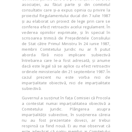
asociației, au făcut parte și din comitetul
consultativ care și-a expus opinia cu privire la
proiectul Regulamentului ducal din 7 iulie 1987
și au elaborat un proiect de lege prin care se
conferea efect retroactiv acelui regulament. În
vederea opiniilor exprimate, și în special în
scrisoarea trimisă de Președintele Consiliului
de Stat către Primul Ministru în 24 iunie 1987,
membrii Comitetului Juridic nu ar fi putut
aborda fără nicio implicare subiectivă
întrebarea care le-a fost adresată, și anume
dacă este legal să se aplice cu efect retroactiv
ordinele ministeriale din 21 septembrie 1987. În
cazul prezent nu este vorba nici de
imparțialitate obiectivă, nici de imparțialitate
subiectivă.
Guvernul a susținut în fața Comisiei că Procola
a contestat numai imparțialitatea obiectivă a
Comitetului Juridic. Plângerea asupra
imparțialității subiective, în susținerea căreia
nu au fost prezentate dovezi, ar trebui
respinsă ca fiind nouă. Ei au mai observat că
este adevărat că patru membri ai Comitetului