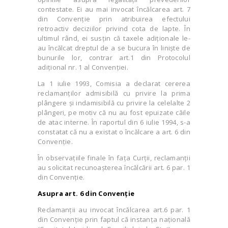
contestate. Ei au mai invocat încălcarea art. 7
din Convenție prin atribuirea efectului
retroactiv deciziilor privind cota de lapte. În
ultimul rând, ei susțin că taxele adiționale le-
au încălcat dreptul de a se bucura în liniște de
bunurile lor, contrar art.1 din Protocolul
adițional nr. 1 al Convenției.
La 1 iulie 1993, Comisia a declarat cererea
reclamanților admisibilă cu privire la prima
plângere și indamisibilă cu privire la celelalte 2
plângeri, pe motiv că nu au fost epuizate căile
de atac interne. În raportul din 6 iulie 1994, s-a
constatat că nu a existat o încălcare a art. 6 din
Convenție.
În observațiile finale în fața Curții, reclamanții
au solicitat recunoașterea încălcării art. 6 par. 1
din Convenție.
Asupra art. 6 din Convenție
Reclamanții au invocat încălcarea art.6 par. 1
din Convenție prin faptul că instanța națională