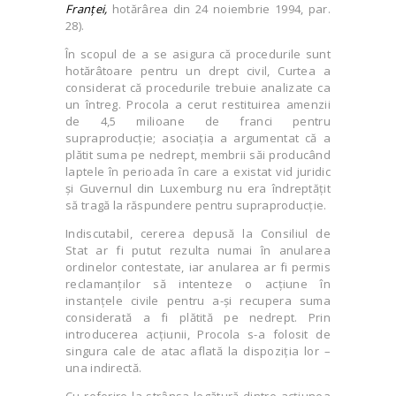
Franței,
hotărârea din 24 noiembrie 1994, par.
28).
În scopul de a se asigura că procedurile sunt
hotărâtoare pentru un drept civil, Curtea a
considerat că procedurile trebuie analizate ca
un întreg. Procola a cerut restituirea amenzii
de 4,5 milioane de franci pentru
supraproducție; asociația a argumentat că a
plătit suma pe nedrept, membrii săi producând
laptele în perioada în care a existat vid juridic
și Guvernul din Luxemburg nu era îndreptățit
să tragă la răspundere pentru supraproducție.
Indiscutabil, cererea depusă la Consiliul de
Stat ar fi putut rezulta numai în anularea
ordinelor contestate, iar anularea ar fi permis
reclamanților să intenteze o acțiune în
instanțele civile pentru a-și recupera suma
considerată a fi plătită pe nedrept. Prin
introducerea acțiunii, Procola s-a folosit de
singura cale de atac aflată la dispoziția lor –
una indirectă.