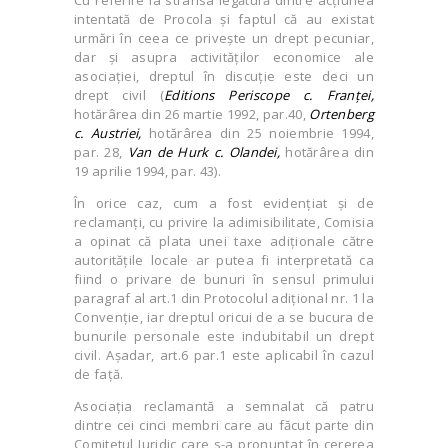
Cu referire la strânsa legătură dintre acțiunea
intentată de Procola și faptul că au existat
urmări în ceea ce privește un drept pecuniar,
dar și asupra activităților economice ale
asociației, dreptul în discuție este deci un
drept civil (
Editions Periscope c. Franței,
hotărârea din
26 martie 1992, par.40,
Ortenberg
c. Austriei,
hotărârea din 25 noiembrie 1994,
par. 28,
Van de Hurk c. Olandei,
hotărârea din
19 aprilie 1994, par. 43).
În orice caz, cum a fost evidențiat și de
reclamanți, cu privire la adimisibilitate, Comisia
a opinat că plata unei taxe adiționale către
autoritățile locale ar putea fi interpretată ca
fiind o privare de bunuri în sensul primului
paragraf al art.1 din Protocolul adițional nr. 1 la
Convenție, iar dreptul oricui de a se bucura de
bunurile personale este indubitabil un drept
civil. Așadar, art.6 par.1 este aplicabil în cazul
de față.
Asociația reclamantă a semnalat că patru
dintre cei cinci membri care au făcut parte din
Comitetul Juridic care s-a pronunțat în cererea