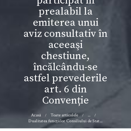
participat în
prealabil la
emiterea unui
aviz consultativ în
aceeaşi
chestiune,
încălcându-se
astfel prevederile
art. 6 din
Convenție
Acasă
Toate articolele
...
Dualitatea funcţiilor Consiliului de Stat...