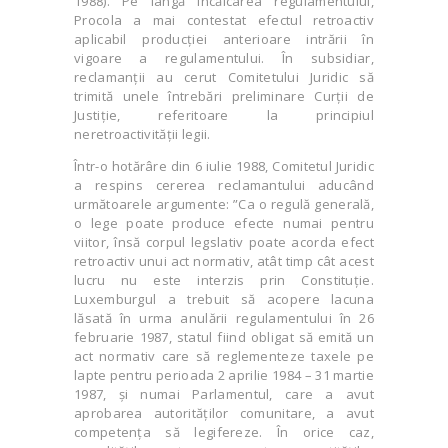
1988). Pe lângă încălcarea regulamentului,
Procola a mai contestat efectul retroactiv
aplicabil producției anterioare intrării în
vigoare a regulamentului. În subsidiar,
reclamanții au cerut Comitetului Juridic să
trimită unele întrebări preliminare Curții de
Justiție, referitoare la principiul
neretroactivității legii.
Într-o hotărâre din 6 iulie 1988, Comitetul Juridic
a respins cererea reclamantului aducând
următoarele argumente: ”Ca o regulă generală,
o lege poate produce efecte numai pentru
viitor, însă corpul legslativ poate acorda efect
retroactiv unui act normativ, atât timp cât acest
lucru nu este interzis prin Constituție.
Luxemburgul a trebuit să acopere lacuna
lăsată în urma anulării regulamentului în 26
februarie 1987, statul fiind obligat să emită un
act normativ care să reglementeze taxele pe
lapte pentru perioada 2 aprilie 1984 – 31 martie
1987, și numai Parlamentul, care a avut
aprobarea autorităților comunitare, a avut
competența să legifereze. În orice caz,