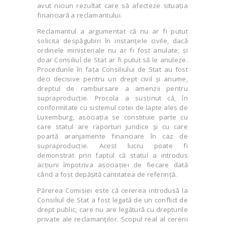
avut niciun rezultat care să afecteze situația
financiară a reclamantului.
Reclamantul a argumentat că nu ar fi putut
solicita despăgubiri în instanțele civile, dacă
ordinele ministeriale nu ar fi fost anulate; și
doar Consiliul de Stat ar fi putut să le anuleze.
Procedurile în fața Consiliului de Stat au fost
deci decisive pentru un drept civil și anume,
dreptul de rambursare a amenzii pentru
supraproducție. Procola a susținut că, în
conformitate cu sistemul cotei de lapte ales de
Luxemburg, asociația se constituie parte cu
care statul are raporturi juridice și cu care
poartă aranjamente financiare în caz de
supraproducție. Acest lucru poate fi
demonstrat prin faptul că statul a introdus
acțiuni împotriva asociației de fiecare dată
când a fost depășită cantitatea de referință.
Părerea Comisiei este că cererea introdusă la
Consiliul de Stat a fost legată de un conflict de
drept public, care nu are legătură cu drepturile
private ale reclamanților. Scopul real al cererii