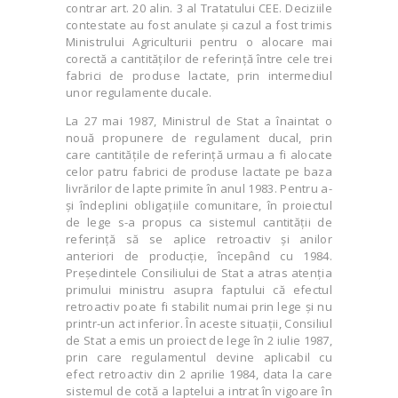
contrar art. 20 alin. 3 al Tratatului CEE. Deciziile
contestate au fost anulate și cazul a fost trimis
Ministrului Agriculturii pentru o alocare mai
corectă a cantităților de referință între cele trei
fabrici de produse lactate, prin intermediul
unor regulamente ducale.
La 27 mai 1987, Ministrul de Stat a înaintat o
nouă propunere de regulament ducal, prin
care cantitățile de referință urmau a fi alocate
celor patru fabrici de produse lactate pe baza
livrărilor de lapte primite în anul 1983. Pentru a-
și îndeplini obligațiile comunitare, în proiectul
de lege s-a propus ca sistemul cantității de
referință să se aplice retroactiv și anilor
anteriori de producție, începând cu 1984.
Președintele Consiliului de Stat a atras atenția
primului ministru asupra faptului că efectul
retroactiv poate fi stabilit numai prin lege și nu
printr-un act inferior. În aceste situații, Consiliul
de Stat a emis un proiect de lege în 2 iulie 1987,
prin care regulamentul devine aplicabil cu
efect retroactiv din 2 aprilie 1984, data la care
sistemul de cotă a laptelui a intrat în vigoare în