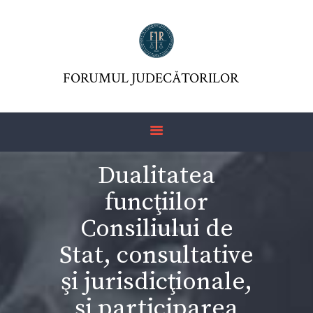
FORUMUL JUDECĂTORILOR
ASOCIAŢIA FJR
FORUMUL JUDECĂTORILOR
JURISDICTIO
REVISTĂ
ARTICOLE
Dualitatea
JURISPRUDENȚĂ
funcţiilor
FORMULAR 230 –
REDIRECŢIONARE
Consiliului de
IMPOZIT VENIT
Stat, consultative
şi jurisdicţionale,
şi participarea