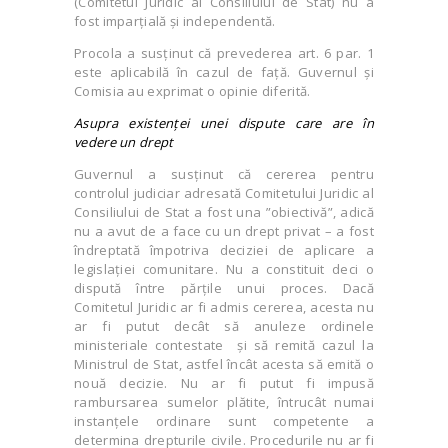
(Comitetul Juridic al Consiliului de Stat) nu a
fost imparțială și independentă.
Procola a susținut că prevederea art. 6 par. 1
este aplicabilă în cazul de față. Guvernul și
Comisia au exprimat o opinie diferită.
Asupra existenței unei dispute care are în
vedere un drept
Guvernul a susținut că cererea pentru
controlul judiciar adresată Comitetului Juridic al
Consiliului de Stat a fost una ”obiectivă”, adică
nu a avut de a face cu un drept privat – a fost
îndreptată împotriva deciziei de aplicare a
legislației comunitare. Nu a constituit deci o
dispută între părțile unui proces. Dacă
Comitetul Juridic ar fi admis cererea, acesta nu
ar fi putut decât să anuleze ordinele
ministeriale contestate și să remită cazul la
Ministrul de Stat, astfel încât acesta să emită o
nouă decizie. Nu ar fi putut fi impusă
rambursarea sumelor plătite, întrucât numai
instanțele ordinare sunt competente a
determina drepturile civile. Procedurile nu ar fi