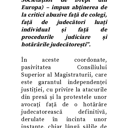
Societăţilor de Drept din
Europa
) – impun abţinerea de
la critici abuzive faţă de colegi,
față de judecători luați
individual şi față de
procedurile judiciare şi
hotărârile judecătoreşti”.
În aceste coordonate,
pasivitatea Consiliului
Superior al Magistraturii, care
este garantul independenței
justiției, cu privire la atacurile
din presă și la protestele unor
avocați față de o hotărâre
judecatorească definitivă,
derulate în incinta unor
instanțe, chiar lângă sălile de