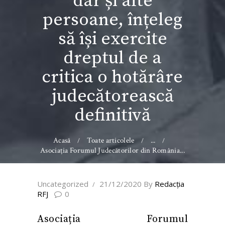
dar și alte
persoane, înțeleg
să își exercite
dreptul de a
critica o hotărâre
judecătorească
definitivă
Acasă
Toate articolele
...
Asociația Forumul Judecătorilor din România...
Uncategorized
21/12/2020
By
Redacţia
RFJ
0
Asociația Forumul