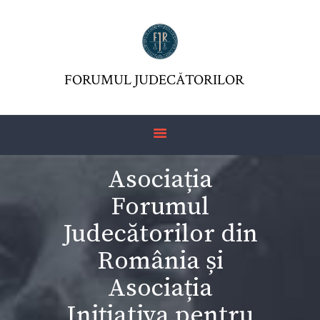
FORUMUL JUDECĂTORILOR
ASOCIAŢIA FJR
FORUMUL JUDECĂTORILOR
JURISDICTIO
REVISTĂ
ARTICOLE
Asociația
JURISPRUDENȚĂ
Forumul
FORMULAR 230 –
REDIRECŢIONARE
Judecătorilor din
IMPOZIT VENIT
România și
Asociația
Inițiativa pentru