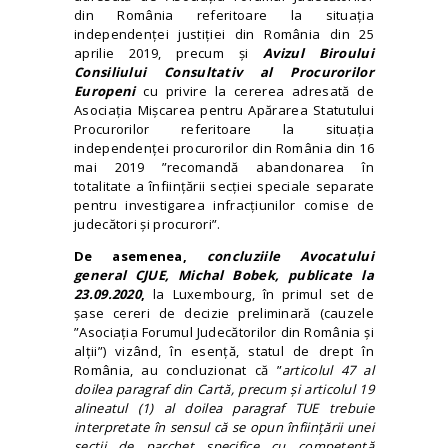
din România referitoare la situația
independenței justiției din România din 25
aprilie 2019, precum și
Avizul
Biroului
Consiliului Consultativ al Procurorilor
Europeni
cu privire la cererea adresată de
Asociația Mișcarea pentru Apărarea Statutului
Procurorilor referitoare la situația
independenței procurorilor din România din 16
mai 2019 ”recomandă abandonarea în
totalitate a înființării secției speciale separate
pentru investigarea infracțiunilor comise de
judecători și procurori”.
De asemenea,
concluziile Avocatului
general CJUE, Michal Bobek, publicate la
23.09.2020
,
la Luxembourg, în primul set de
șase cereri de decizie preliminară (cauzele
”Asociația Forumul Judecătorilor din România și
alții”) vizând, în esență, statul de drept în
România, au concluzionat că ”
articolul 47 al
doilea paragraf din Cartă, precum și articolul 19
alineatul (1) al doilea paragraf TUE trebuie
interpretate în sensul că se opun înființării unei
secții de parchet specifice cu competență