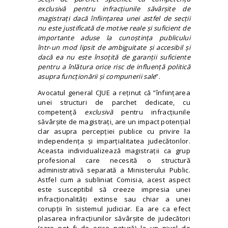
exclusivă pentru infracțiunile săvârșite de
magistrați dacă înființarea unei astfel de secții
nu este justificată de motive reale și suficient de
importante aduse la cunoștința publicului
într‑un mod lipsit de ambiguitate și accesibil și
dacă ea nu este însoțită de garanții suficiente
pentru a înlătura orice risc de influență politică
asupra funcționării și compunerii sale
”.
Avocatul general CJUE a reținut că ”înființarea
unei structuri de parchet dedicate, cu
competență
exclusivă
pentru infracțiunile
săvârșite de magistrați, are un impact potențial
clar asupra percepției publice cu privire la
independența și imparțialitatea judecătorilor.
Aceasta individualizează magistrații ca grup
profesional care necesită o structură
administrativă separată a Ministerului Public.
Astfel cum a subliniat Comisia, acest aspect
este susceptibil să creeze impresia unei
infracționalități extinse sau chiar a unei
corupții în sistemul judiciar. Ea are ca efect
plasarea infracțiunilor săvârșite de judecători