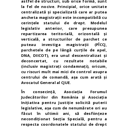
astfel de structuri, sub orice formă, sunt
la fel de nocive. Principial, orice
unitate
centralizată și specializată care ar putea
ancheta magistrații este incompatibilă cu
cerințele statului de drept. Modelul
legislativ anterior, care presupunea
repartizarea teritorială, orizontală și
verticală, a structurilor de parchet ce
puteau investiga magistrații (PÎCCJ,
parchetele de pe lângă curțile de apel,
DNA, DIICOT), era unul descentralizat și
deconcertat, cu rezultate notabile
(inclusiv magistrați condamnați), oricum,
cu riscuri mult mai mici de control asupra
centrului de comandă, așa cum arată și
Avocatul General al CJUE.
În consecință,
Asociația Forumul
Judecătorilor din România și Asociația
Inițiativa pentru Justiție solicită puterii
legislative, așa cum de nenumărate ori au
făcut în ultimii ani, să desființeze
necondiționat Secția Specială, pentru a
respecta coordonatele statului de drept