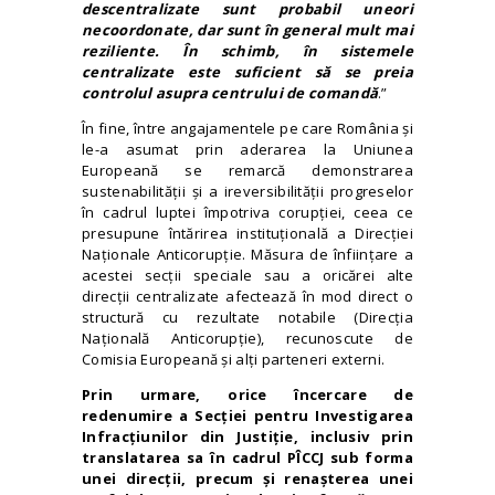
descentralizate sunt probabil uneori
necoordonate, dar sunt în general mult mai
reziliente. În schimb, în sistemele
centralizate este suficient să se preia
controlul asupra centrului de comandă
.”
În fine, între angajamentele pe care România și
le-a asumat prin aderarea la Uniunea
Europeană se remarcă demonstrarea
sustenabilității şi a ireversibilității progreselor
în cadrul luptei împotriva corupției, ceea ce
presupune întărirea instituțională a Direcției
Naționale Anticorupție. Măsura de înființare a
acestei secții speciale sau a oricărei alte
direcții centralizate afectează în mod direct o
structură cu rezultate notabile (Direcția
Națională Anticorupție), recunoscute de
Comisia Europeană și alți parteneri externi.
Prin urmare, orice încercare de
redenumire a Secției pentru Investigarea
Infracțiunilor din Justiție, inclusiv prin
translatarea sa în cadrul PÎCCJ sub forma
unei direcții, precum și renașterea unei