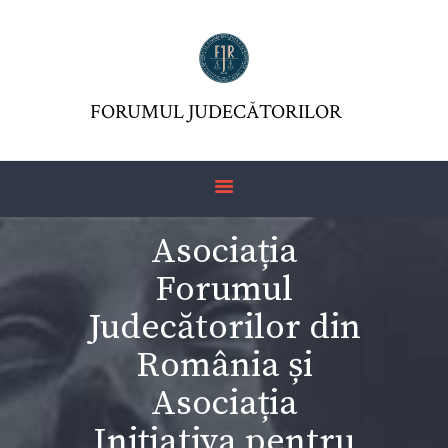
FORUMUL JUDECĂTORILOR
ASOCIAŢIA FJR
FORUMUL JUDECĂTORILOR
JURISDICTIO
REVISTĂ
ARTICOLE
Asociația
JURISPRUDENȚĂ
Forumul
FORMULAR 230 –
REDIRECŢIONARE
Judecătorilor din
IMPOZIT VENIT
România și
Asociația
Inițiativa pentru