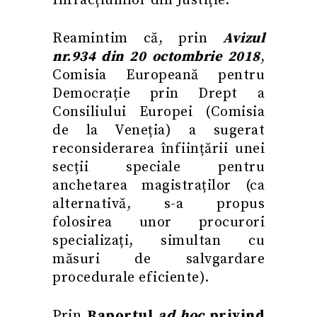
Infracțiunilor din Justiție.
Reamintim că, prin
Avizul
nr.934 din 20 octombrie 2018
,
Comisia Europeană pentru
Democrație prin Drept a
Consiliului Europei (Comisia
de la Veneția) a sugerat
reconsiderarea înființării unei
secții speciale pentru
anchetarea magistraților (ca
alternativă, s-a propus
folosirea unor procurori
specializați, simultan cu
măsuri de salvgardare
procedurale eficiente).
Prin
Raportul
ad hoc
privind