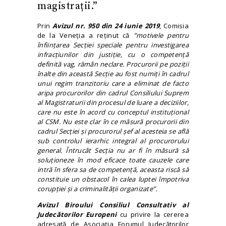
magistrații.”
Prin
Avizul nr. 950 din 24 iunie 2019
, Comisia
de la Veneția a reținut că
”m
otivele pentru
înfiinţarea Secției speciale pentru investigarea
infracțiunilor din justiţie
,
cu o competență
definită vag, rămân neclare. Procurorii pe poziţii
înalte din această Secție au fost numiți în cadrul
unui regim tranzitoriu care a eliminat de facto
aripa procurorilor din cadrul Consiliului Suprem
al Magistraturii din procesul de luare a deciziilor,
care nu este în acord cu conceptul instituțional
al CSM.
Nu este clar în ce măsură procurorii din
cadrul Secţiei și procurorul şef al acesteia se află
sub controlul ierarhic integral al procurorului
general. Întrucât Secţia nu ar fi în măsură să
soluționeze în mod eficace toate cauzele care
intră în sfera sa de competență, aceasta riscă să
constituie un obstacol în calea luptei împotriva
corupției și a criminalității organizate
”.
Avizul Biroului Consiliul Consultativ al
Judecătorilor Europeni
cu privire la cererea
adresată de Asociația Forumul Judecătorilor