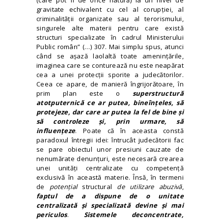
(care pot fi de orice natură) la un nivel de
gravitate echivalent cu cel al corupției, al
criminalității organizate sau al terorismului,
singurele alte materii pentru care există
structuri specializate în cadrul Ministerului
Public român” (…) 307. Mai simplu spus, atunci
când se așază laolaltă toate amenințările,
imaginea care se conturează nu este neapărat
cea a unei protecții sporite a judecătorilor.
Ceea ce apare, de manieră îngrijorătoare, în
prim plan este o
superstructură
atotputernică ce ar putea, bineînțeles, să
protejeze, dar care ar putea la fel de bine și
să controleze și, prin urmare, să
influențeze
. Poate că în aceasta constă
paradoxul întregii idei: întrucât judecătorii fac
se pare obiectul unor presiuni cauzate de
nenumărate denunțuri, este necesară crearea
unei unități centralizate cu competență
exclusivă în această materie. Însă, în termeni
de
potențial
structural
de utilizare abuzivă
,
faptul de a dispune de o unitate
centralizată și specializată devine și mai
periculos
.
Sistemele deconcentrate,