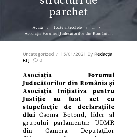
structuri de
parchet
Acasă
Toate articolele
...
Asociația Forumul Judecătorilor din România...
Uncategorized
15/01/2021
By
Redacţia
RFJ
0
Asociația Forumul
Judecătorilor din România și
Asociația Inițiativa pentru
Justiție au luat act cu
stupefacție de declarațiile
dlui
Csoma Botond, lider al
grupului parlamentar UDMR
din Camera Deputaților