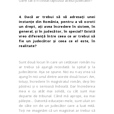
Oare cât o fi costat lapsusul acelui judecător?
4. Dacă ar trebui să vă adresaţi unei
instanţe din România, pentru a vă ocroti
un drept, aţi avea încredere în sistem, în
general, şi în judecător, în special? Există
vreo diferenţă între ceea ce ar trebui să
fie un judecător şi ceea ce el este, în
realitate?
Sunt două locuri în care un cetăţean român nu
ar trebui să ajungă niciodată: la spital şi la
judecătorie. Aşa se spune. Nici eu n-aş vrea să
ajung în nici unul dintre aceste două locuri. Am,
totuşi, încredere în magistratul român, deşi îmi
păstrez şi o serioasă îndoială. Dar încrederea
mea e cu atât mai solidă, cu cât sunt mai
departe de tribunal. Când mă apropii, ea mai
păleşte… Datorită educaţiei mele, sunt uluit ori
de câte ori de un judecător care a luat mită.
Toţi ne imaginăm că un magistrat ar trebui să