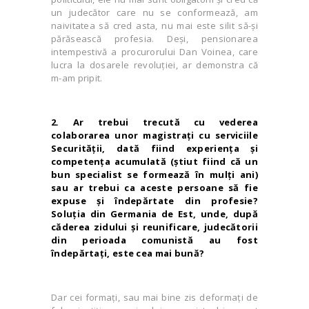
un judecător care nu se conformează, am
naivitatea să cred asta, nu mai este silit să-şi
părăsească profesia. Deşi, pensionarea
intempestivă a procurorului Dan Voinea, care
lucra la dosarele revoluţiei, ar demonstra că
m-am pripit.
2. Ar trebui trecută cu vederea
colaborarea unor magistraţi cu serviciile
Securităţii, dată fiind experienţa şi
competenţa acumulată (ştiut fiind că un
bun specialist se formează în mulţi ani)
sau ar trebui ca aceste persoane să fie
expuse şi îndepărtate din profesie?
Soluţia din Germania de Est, unde, după
căderea zidului şi reunificare, judecătorii
din perioada comunistă au fost
îndepărtaţi, este cea mai bună?
Dar cei formaţi, sau mai bine zis deformaţi de