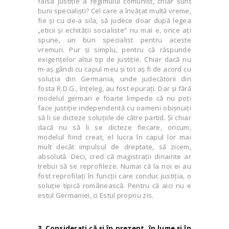
falsa justiţie a regimului comunist, chiar sunt
buni specialişti? Cel care a învăţat multă vreme,
fie şi cu de-a sila, să judece doar după legea
„eticii şi echităţii socialiste” nu mai e, orice aţi
spune, un bun specialist pentru aceste
vremuri. Pur şi simplu, pentru că răspunde
exigenţelor altui tip de justiţie. Chiar dacă nu
m-aş gândi cu capul meu şi tot aş fi de acord cu
soluţia din Germania, unde judecătorii din
fosta R.D.G., înţeleg, au fost epuraţi. Dar şi fără
modelul german e foarte limpede că nu poţi
face justiţie independentă cu oameni obişnuiţi
să li se dicteze soluţiile de către partid. Şi chiar
dacă nu să li se dicteze fiecare, oricum,
modelul fiind creat, el lucra în capul lor mai
mult decât impulsul de dreptate, să zicem,
absolută. Deci, cred că magistraţii dinainte ar
trebui să se reprofileze. Numai că la noi ei au
fost reprofilaţi în funcţii care conduc justiţia, o
soluţie tipică românească. Pentru că aici nu e
estul Germaniei, ci Estul propriu zis.
3. Consideraţi că şi în prezent, în lume şi în