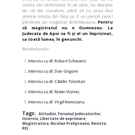
cumva să-l deformeze în alt sens, nu departe
de cel din socialism, adică să nu prea dea
atenţie omului din faţa sa. E un pericol care-l
pândeşte pe magistrat dintotdeauna.
Pentru
că magistratul nu e Dumnezeu. La
Judecata de Apoi va fi şi el un împricinat,
ca toată lumea, în genunchi.
Related posts:
Interviu cu dl. Robert Schwartz
Interviu cu dl. Dan Grigore
Interviu cu dl. Cătălin Tolontan
Interviu cu dl. Matei Vişniec
Interviu cu dl. Virgil Nemoianu
Tags:
Atitudini
,
Forumul Judecatorilor
,
Interviu
,
Libertate de exprimare
,
Magistratura
,
Nicolae Prelipceanu
,
Revista
,
RFJ