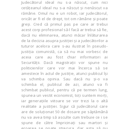
Judecătorul ideal nu s-a născut, cum nici
cetăţeanul ideal nu s-a născut şi nenăscut va
rămâne. Omul nu e un robot, iar judecătorul,
oricât ar fi el de drept, tot om rămâne şi poate
greşi. Cred că primul pas pe care ar trebui
acest corp profesional să-l facă ar trebui să fie,
dacă nu eliminarea, atunci măcar înlăturarea
de la decizia asupra justiţiei şi a judecătorilor a
tuturor acelora care s-au ilustrat în pseudo-
justiţia comunistă, ca să nu mai vorbesc de
aceia care au fost chiar informatori ai
Securităţii. Dacă magistraţii vor spune nu
politicienilor care vor mai încerca să se
amestece în actul de justiţie, atunci publicul îşi
va schimba opinia. Sau dacă nu şi-o va
schimba el, publicul de azi, atunci va fi
schimbat publicul, pentru că pe termen lung,
spunea un vestit economist, toţi suntem morţi,
iar generaţiile viitoare se vor trezi la o altă
realitate a justiţiei. Sigur că judecătorul care
are de soluţionat 50 de dosare pe săptămână
nu va avea timp să asculte cum trebuie ce i se
spune de către împricinaţi sau martori şi
eroarea se poate strecura, dar asta să nu