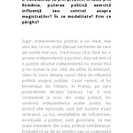
România, puterea politică exercită
influenţă sau control asupra
magistraţilor? În ce modalitate? Prin ce
pârghii?
Sigur, independenţa justiţiei e un ideal, mai
ales aici, la noi, unde dăinuie sechelele de care
am vorbit mai sus. Cred totuşi că-şi face loc o
anume independenţă a justiţiei, deşi mă tem că
o justiţie absolut independentă nu există încă
şi nu numai la noi. Văd, de altfel, la televizor,
citesc în ziare despre cazuri clare de influenţă
politică asupra justiţiei. Cazul recent, al lui
Dominique de Villepin, în Franţa, pe care
preşedintele Nicolas Sarkozy l-ar fi vrut
condamnat şi scos din viaţa politică, îmi
confirmă independenţa acelei justiţii. Nu
exclud alte episoade, care pot susţine exact
contrariul. La noi, modalităţile de influenţare,
eventuală, a justiţiei, sunt grosolane, ca mai
toate metodele din viaţa politică românească.
Probabil că se dă un telefon sau se sugerează