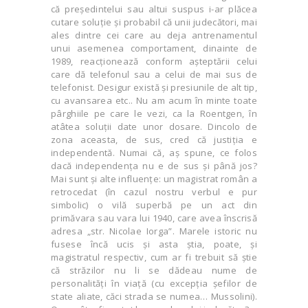
că preşedintelui sau altui suspus i-ar plăcea
cutare soluţie şi probabil că unii judecători, mai
ales dintre cei care au deja antrenamentul
unui asemenea comportament, dinainte de
1989, reacţionează conform aşteptării celui
care dă telefonul sau a celui de mai sus de
telefonist. Desigur există şi presiunile de alt tip,
cu avansarea etc.. Nu am acum în minte toate
pârghiile pe care le vezi, ca la Roentgen, în
atâtea soluţii date unor dosare. Dincolo de
zona aceasta, de sus, cred că justiţia e
independentă. Numai că, aş spune, ce folos
dacă independenţa nu e de sus şi până jos?
Mai sunt şi alte influenţe: un magistrat român a
retrocedat (în cazul nostru verbul e pur
simbolic) o vilă superbă pe un act din
primăvara sau vara lui 1940, care avea înscrisă
adresa „str. Nicolae Iorga”. Marele istoric nu
fusese încă ucis şi asta ştia, poate, şi
magistratul respectiv, cum ar fi trebuit să ştie
că străzilor nu li se dădeau nume de
personalităţi în viaţă (cu excepţia şefilor de
state aliate, căci strada se numea… Mussolini).