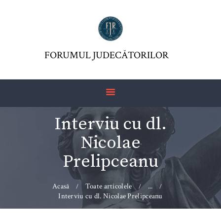
FORUMUL JUDECĂTORILOR
ASOCIAŢIA FJR
FORUMUL JUDECĂTORILOR
JURISDICTIO
REVISTĂ
ARTICOLE
Interviu cu dl.
JURISPRUDENȚĂ
Nicolae
FORMULAR 230 –
REDIRECŢIONARE
Prelipceanu
IMPOZIT VENIT
Acasă
Toate articolele
...
Interviu cu dl. Nicolae Prelipceanu