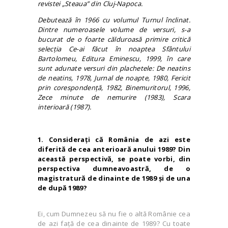
revistei „Steaua” din Cluj-Napoca.
Debutează în 1966 cu volumul Turnul înclinat.
Dintre numeroasele volume de versuri, s-a
bucurat de o foarte călduroasă primire critică
selecţia Ce-ai făcut în noaptea Sfântului
Bartolomeu, Editura Eminescu, 1999, în care
sunt adunate versuri din plachetele: De neatins
de neatins, 1978, Jurnal de noapte, 1980, Fericit
prin corespondenţă, 1982, Binemuritorul, 1996,
Zece minute de nemurire (1983), Scara
interioară (1987).
1. Consideraţi că România de azi este
diferită de cea anterioară anului 1989? Din
această perspectivă, se poate vorbi, din
perspectiva dumneavoastră, de o
magistratură de dinainte de 1989 şi de una
de după 1989?
Ei, cum Dumnezeu să nu fie o altă Românie cea
de azi faţă de cea dinainte de 1989? Cu toate