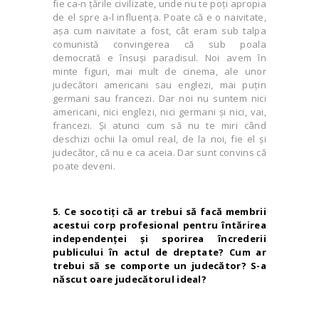
fie ca-n ţările civilizate, unde nu te poţi apropia
de el spre a-l influenţa. Poate că e o naivitate,
aşa cum naivitate a fost, cât eram sub talpa
comunistă convingerea că sub poala
democrată e însuşi paradisul. Noi avem în
minte figuri, mai mult de cinema, ale unor
judecători americani sau englezi, mai puţin
germani sau francezi. Dar noi nu suntem nici
americani, nici englezi, nici germani şi nici, vai,
francezi. Şi atunci cum să nu te miri când
deschizi ochii la omul real, de la noi, fie el şi
judecător, că nu e ca aceia. Dar sunt convins că
poate deveni.
5. Ce socotiţi că ar trebui să facă membrii
acestui corp profesional pentru întărirea
independenţei şi sporirea încrederii
publicului în actul de dreptate? Cum ar
trebui să se comporte un judecător? S-a
născut oare judecătorul ideal?