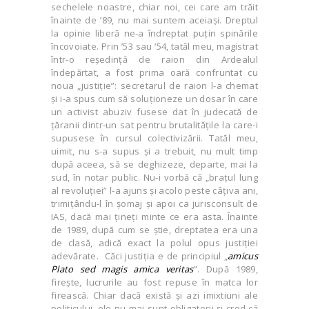
sechelele noastre, chiar noi, cei care am trăit
înainte de ’89, nu mai suntem aceiaşi. Dreptul
la opinie liberă ne-a îndreptat puţin spinările
încovoiate. Prin ’53 sau ‘54, tatăl meu, magistrat
într-o reşedinţă de raion din Ardealul
îndepărtat, a fost prima oară confruntat cu
noua „justiţie”: secretarul de raion l-a chemat
şi i-a spus cum să soluţioneze un dosar în care
un activist abuziv fusese dat în judecată de
ţăranii dintr-un sat pentru brutalităţile la care-i
supusese în cursul colectivizării. Tatăl meu,
uimit, nu s-a supus şi a trebuit, nu mult timp
după aceea, să se deghizeze, departe, mai la
sud, în notar public. Nu-i vorbă că „braţul lung
al revoluţiei” l-a ajuns şi acolo peste câţiva ani,
trimiţându-l în şomaj şi apoi ca jurisconsult de
IAS, dacă mai ţineţi minte ce era asta. Înainte
de 1989, după cum se ştie, dreptatea era una
de clasă, adică exact la polul opus justiţiei
adevărate. Căci justiţia e de principiul „
amicus
Plato sed magis amica veritas
”. După 1989,
fireşte, lucrurile au fost repuse în matca lor
firească. Chiar dacă există şi azi imixtiuni ale
politicului, ele nu mai sunt obligatorii şi cred că