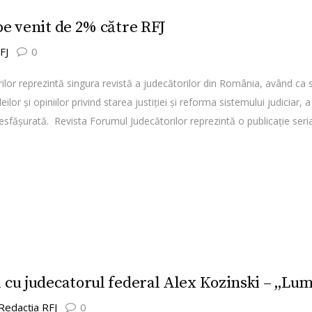
pe venit de 2% către RFJ
RFJ
0
ilor reprezintă singura revistă a judecătorilor din România, având ca
ilor şi opiniilor privind starea justiţiei şi reforma sistemului judiciar, 
esfăşurată. Revista Forumul Judecătorilor reprezintă o publicaţie seria
cu judecatorul federal Alex Kozinski – „Lum
Redacţia RFJ
0