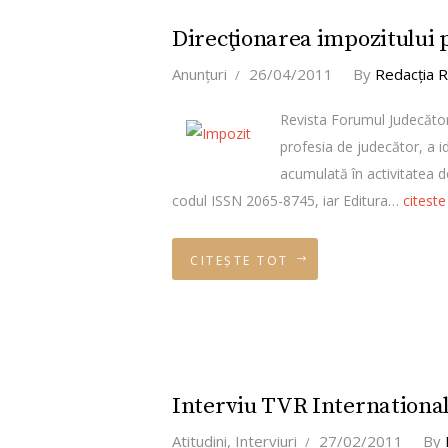
Direcţionarea impozitului 
Anunţuri
26/04/2011
By
Redacţia 
Revista Forumul Judecător
profesia de judecător, a ide
acumulată în activitatea d
codul ISSN 2065-8745, iar Editura…
citeste
CITEȘTE TOT
Interviu TVR International 
Atitudini
,
Interviuri
27/02/2011
By