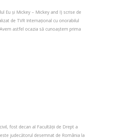
tlul Eu şi Mickey – Mickey and I) scrise de
alizat de TVR Internaţional cu onorabilul
ate. Avem astfel ocazia să cunoaştem prima
vil, fost decan al Facultăţii de Drept a
nt este judecătorul desemnat de România la