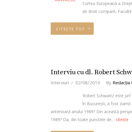
Curtea Europeană a Dreptur
de droit comparé, Facult
CITEȘTE TOT
Interviu cu dl. Robert Sch
Interviuri
02/08/2010
By
Redacţia
Robert Schwartz este şef 
în București, a fost ziari
anterioară anului 1989? Din această persp
1989? Da, din toate punctele de…
citeste