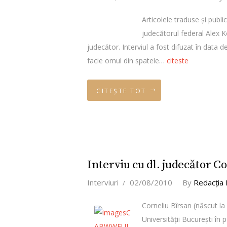
Articolele traduse şi publi
judecătorul federal Alex K
judecător. Interviul a fost difuzat în data 
facie omul din spatele…
citeste
CITEȘTE TOT
Interviu cu dl. judecător C
Interviuri
02/08/2010
By
Redacţia
Corneliu Bîrsan (născut la
Universităţii Bucureşti î