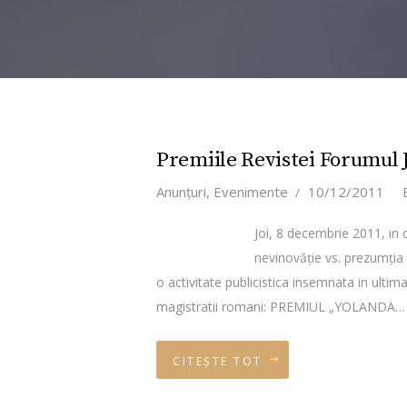
Premiile Revistei Forumul J
Anunţuri
,
Evenimente
10/12/2011
Joi, 8 decembrie 2011, in 
nevinovăţie vs. prezumţia 
o activitate publicistica insemnata in ultim
magistratii romani: PREMIUL „YOLANDA
CITEȘTE TOT