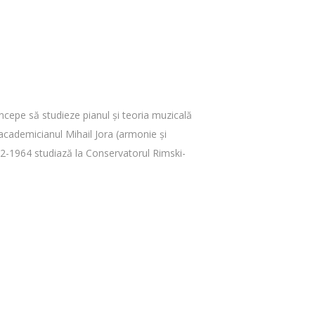
ncepe să studieze pianul şi teoria muzicală
 academicianul Mihail Jora (armonie şi
962-1964 studiază la Conservatorul Rimski-