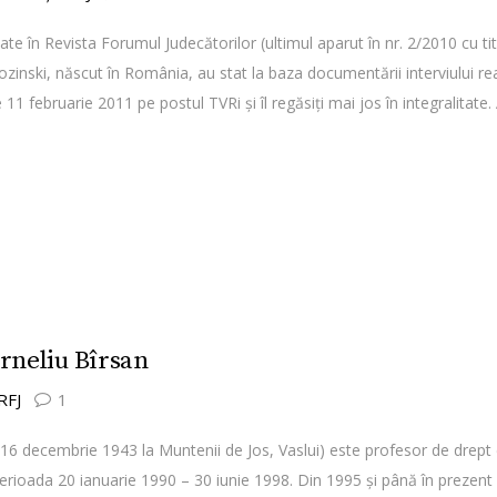
cate în Revista Forumul Judecătorilor (ultimul aparut în nr. 2/2010 cu ti
ozinski, născut în România, au stat la baza documentării interviului re
de 11 februarie 2011 pe postul TVRi şi îl regăsiţi mai jos în integralit
orneliu Bîrsan
 RFJ
1
 16 decembrie 1943 la Muntenii de Jos, Vaslui) este profesor de drept ci
n perioada 20 ianuarie 1990 – 30 iunie 1998. Din 1995 şi până în preze