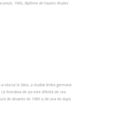
 Bucureşti, 1966, diplôme de hautes études
-a născut la Sibiu, a studiat limba germană
i că România de azi este diferită de cea
tură de dinainte de 1989 şi de una de după