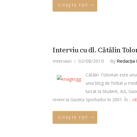
CITEȘTE TOT
Interviu cu dl. Cătălin Tol
Interviuri
02/08/2010
By
Redacţia
Cătălin Tolontan este unul 
unui blog de fotbal şi med
lucrat la Student, Azi, Ga
reveni la Gazeta Sporturilor în 2001. În…
ci
CITEȘTE TOT