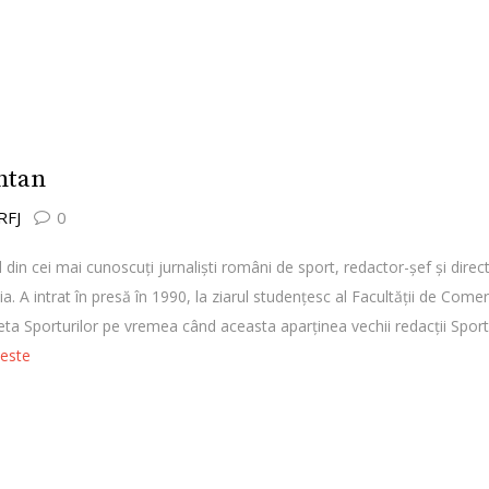
ontan
 RFJ
0
din cei mai cunoscuţi jurnalişti români de sport, redactor-şef şi direct
ia. A intrat în presă în 1990, la ziarul studenţesc al Facultăţii de Co
zeta Sporturilor pe vremea când aceasta aparţinea vechii redacţii Spor
teste