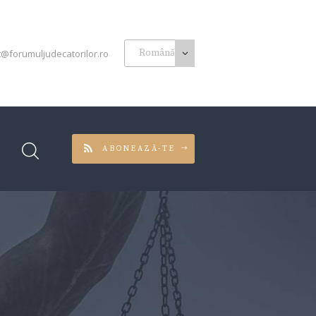
t@forumuljudecatorilor.ro
ABONEAZĂ-TE