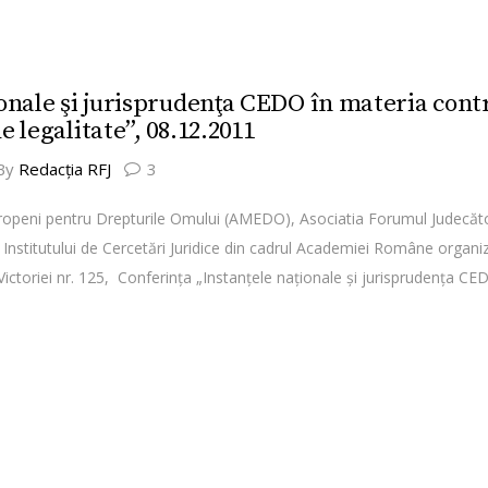
onale şi jurisprudenţa CEDO în materia cont
 legalitate”, 08.12.2011
By
Redacţia RFJ
3
uropeni pentru Drepturile Omului (AMEDO), Asociatia Forumul Judecător
Institutului de Cercetări Juridice din cadrul Academiei Române organi
ictoriei nr. 125, Conferinţa „Instanţele naţionale şi jurisprudenţa CE