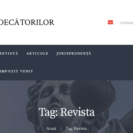
ASOCIAŢIA FJR
FORUMUL JUDECĂTORILOR
DECĂTORILOR
JURISDICTIO
contac
REVISTĂ
ARTICOLE
REVISTĂ
ARTICOLE
JURISPRUDENȚĂ
JURISPRUDENȚĂ
 IMPOZIT VENIT
FORMULAR 230 –
REDIRECŢIONARE
IMPOZIT VENIT
Tag: Revista
Acasă
Tag: Revista