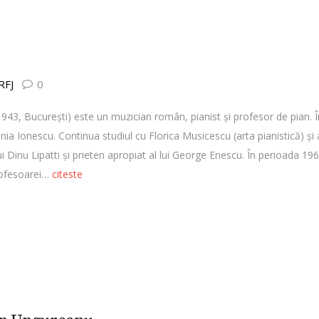
 RFJ
0
943, Bucureşti) este un muzician român, pianist şi profesor de pian. Î
enia Ionescu. Continua studiul cu Florica Musicescu (arta pianistică) şi
ui Dinu Lipatti şi prieten apropiat al lui George Enescu. În perioada 1
rofesoarei…
citeste