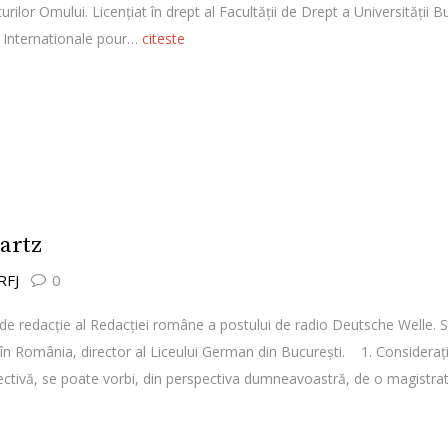
ilor Omului. Licenţiat în drept al Facultăţii de Drept a Universităţii
é Internationale pour…
citeste
wartz
 RFJ
0
de redacţie al Redacției române a postului de radio Deutsche Welle. S
st în România, director al Liceului German din București. 1. Consideraţ
ectivă, se poate vorbi, din perspectiva dumneavoastră, de o magistra