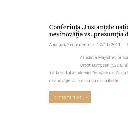
Conferinţa „Instanţele naţi
nevinovăţie vs. prezumţia de
Anunţuri
,
Evenimente
17/11/2011
Asociaţia Magistraţilor E
Drept European (CSDE) al 
14, la sediul Academiei Române din Calea V
nevinovăţie vs. prezumţia de…
citeste
CITEȘTE TOT