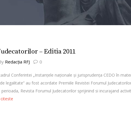
udecatorilor – Editia 2011
By
Redacţia RFJ
0
cadrul Conferintei „Instanţele naţionale şi jurisprudenţa CEDO în mate
de legalitate” au fost acordate Premiile Revistei Forumul Judecatorilor.
a perioada, Revista Forumul Judecatorilor sprijinind si incurajand activ
…
citeste