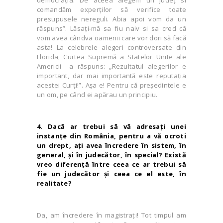
comandăm experţilor să verifice toate
presupusele nereguli. Abia apoi vom da un
răspuns”. Lăsați-mă sa fiu naiv si sa cred că
vom avea cândva oamenii care vor dori să facă
asta! La celebrele alegeri controversate din
Florida, Curtea Supremă a Statelor Unite ale
Americii a răspuns: „Rezultatul alegerilor e
important, dar mai importantă este reputaţia
acestei Curţi!”. Aşa e! Pentru că preşedintele e
un om, pe când ei apărau un principiu.
4. Dacă ar trebui să vă adresaţi unei
instanţe din România, pentru a vă ocroti
un drept, aţi avea încredere în sistem, în
general, şi în judecător, în special? Există
vreo diferenţă între ceea ce ar trebui să
fie un judecător şi ceea ce el este, în
realitate?
Da, am încredere în magistraţi! Tot timpul am