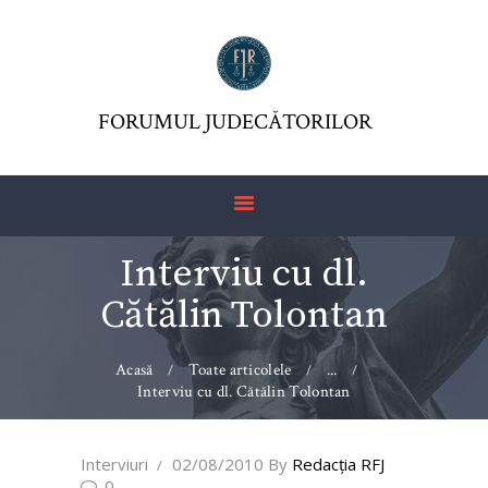
FORUMUL JUDECĂTORILOR
ASOCIAŢIA FJR
FORUMUL JUDECĂTORILOR
JURISDICTIO
REVISTĂ
ARTICOLE
Interviu cu dl.
JURISPRUDENȚĂ
Cătălin Tolontan
FORMULAR 230 –
REDIRECŢIONARE
IMPOZIT VENIT
Acasă
Toate articolele
...
Interviu cu dl. Cătălin Tolontan
Interviuri
02/08/2010
By
Redacţia RFJ
0