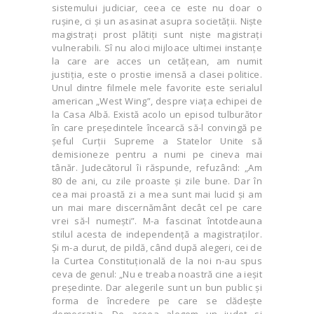
sistemului judiciar, ceea ce este nu doar o
ruşine, ci și un asasinat asupra societății. Nişte
magistraţi prost plătiţi sunt nişte magistraţi
vulnerabili. Sî nu aloci mijloace ultimei instanţe
la care are acces un cetățean, am numit
justiţia, este o prostie imensă a clasei politice.
Unul dintre filmele mele favorite este serialul
american „West Wing”, despre viața echipei de
la Casa Albă. Există acolo un episod tulburător
în care preşedintele încearcă să-l convingă pe
șeful Curţii Supreme a Statelor Unite să
demisioneze pentru a numi pe cineva mai
tânăr. Judecătorul îi răspunde, refuzând: „Am
80 de ani, cu zile proaste și zile bune. Dar în
cea mai proastă zi a mea sunt mai lucid și am
un mai mare discernământ decât cel pe care
vrei să-l numeşti”. M-a fascinat întotdeauna
stilul acesta de independență a magistraţilor.
Și m-a durut, de pildă, când după alegeri, cei de
la Curtea Constituţională de la noi n-au spus
ceva de genul: „Nu e treaba noastră cine a ieşit
preşedinte. Dar alegerile sunt un bun public și
forma de încredere pe care se clădeşte
democraţia. De aceea alegem un judeţ si