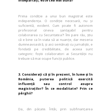
îndepărtaţi, este cea mai bună?
Prima condiţie a unui bun magistrat este
independența. O condiţie necesară, nu și
suficientă, evident. Cum poate fi autonom
profesional cineva şantajabil pentru
colaborarea cu Securitatea?! Îmi pare rău, ştiu
că e bine ca în viata să ai nuanţe, dar meseria
dumneavoastră, și aici semănaţi cu jurnaliştii, e
fondată pe credibilitate, de aceea sunt
categoric: foştii colaboratori ai Securităţii nu
trebuie să mai ocupe funcţii publice.
3. Consideraţi că şi în prezent, în lume şi în
România, puterea politică exercită
influenţă sau control asupra
magistraţilor? În ce modalitate? Prin ce
pârghii?
Da, din păcate. Întâi, prin subfinanţarea