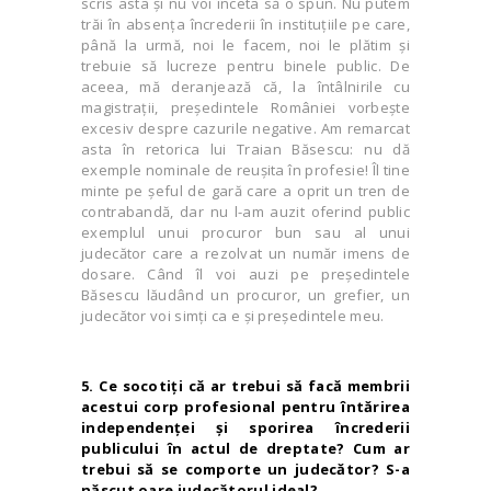
scris asta și nu voi înceta să o spun. Nu putem
trăi în absența încrederii în instituţiile pe care,
până la urmă, noi le facem, noi le plătim și
trebuie să lucreze pentru binele public. De
aceea, mă deranjează că, la întâlnirile cu
magistraţii, preşedintele României vorbeşte
excesiv despre cazurile negative. Am remarcat
asta în retorica lui Traian Băsescu: nu dă
exemple nominale de reuşita în profesie! Îl tine
minte pe șeful de gară care a oprit un tren de
contrabandă, dar nu l-am auzit oferind public
exemplul unui procuror bun sau al unui
judecător care a rezolvat un număr imens de
dosare. Când îl voi auzi pe preşedintele
Băsescu lăudând un procuror, un grefier, un
judecător voi simţi ca e și preşedintele meu.
5. Ce socotiţi că ar trebui să facă membrii
acestui corp profesional pentru întărirea
independenţei şi sporirea încrederii
publicului în actul de dreptate? Cum ar
trebui să se comporte un judecător? S-a
născut oare judecătorul ideal?