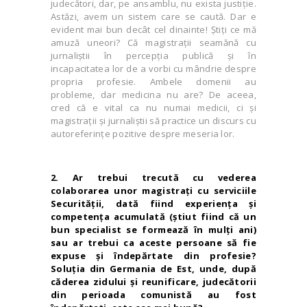
judecători, dar, pe ansamblu, nu exista justiție.
Astăzi, avem un sistem care se caută. Dar e
evident mai bun decât cel dinainte! Ştiţi ce mă
amuză uneori? Că magistraţii seamănă cu
jurnaliştii în percepţia publică și în
incapacitatea lor de a vorbi cu mândrie despre
propria profesie. Ambele domenii au
probleme, dar medicina nu are? De aceea,
cred că e vital ca nu numai medicii, ci și
magistraţii și jurnaliştii să practice un discurs cu
autoreferințe pozitive despre meseria lor.
2. Ar trebui trecută cu vederea
colaborarea unor magistraţi cu serviciile
Securităţii, dată fiind experienţa şi
competenţa acumulată (ştiut fiind că un
bun specialist se formează în mulţi ani)
sau ar trebui ca aceste persoane să fie
expuse şi îndepărtate din profesie?
Soluţia din Germania de Est, unde, după
căderea zidului şi reunificare, judecătorii
din perioada comunistă au fost