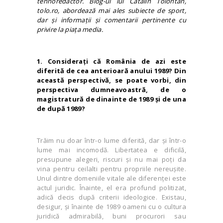
tehnoredactor. Blog-ul lui Cătălin Tolontan,
tolo.ro, abordează mai ales subiecte de sport,
dar şi informaţii şi comentarii pertinente cu
privire la piaţa media.
1. Consideraţi că România de azi este
diferită de cea anterioară anului 1989? Din
această perspectivă, se poate vorbi, din
perspectiva dumneavoastră, de o
magistratură de dinainte de 1989 şi de una
de după 1989?
Trăim nu doar într-o lume diferită, dar și într-o
lume mai incomodă. Libertatea e dificilă,
presupune alegeri, riscuri și nu mai poți da
vina pentru ceilalti pentru propriile nereușite.
Unul dintre domeniile vitale ale diferenței este
actul juridic. Înainte, el era profund politizat,
adică decis după criterii ideologice. Existau,
desigur, și înainte de 1989 oameni cu o cultura
juridică admirabilă, buni procurori sau