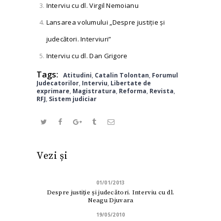
Interviu cu dl. Virgil Nemoianu
Lansarea volumului „Despre justiţie şi
judecători. Interviuri”
Interviu cu dl. Dan Grigore
Tags:
Atitudini
,
Catalin Tolontan
,
Forumul
Judecatorilor
,
Interviu
,
Libertate de
exprimare
,
Magistratura
,
Reforma
,
Revista
,
RFJ
,
Sistem judiciar
Vezi și
01/01/2013
Despre justiție și judecători. Interviu cu dl.
Neagu Djuvara
19/05/2010