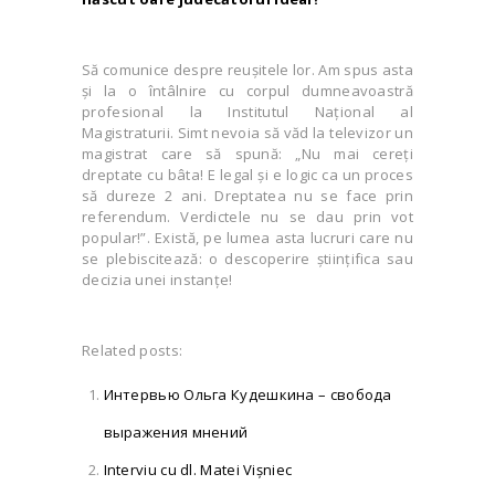
Să comunice despre reuşitele lor. Am spus asta
și la o întâlnire cu corpul dumneavoastră
profesional la Institutul Naţional al
Magistraturii. Simt nevoia să văd la televizor un
magistrat care să spună: „Nu mai cereţi
dreptate cu bâta! E legal și e logic ca un proces
să dureze 2 ani. Dreptatea nu se face prin
referendum. Verdictele nu se dau prin vot
popular!”. Există, pe lumea asta lucruri care nu
se plebiscitează: o descoperire ştiinţifica sau
decizia unei instanţe!
Related posts:
Интервью Ольга Кудешкина – свобода
выражения мнений
Interviu cu dl. Matei Vişniec