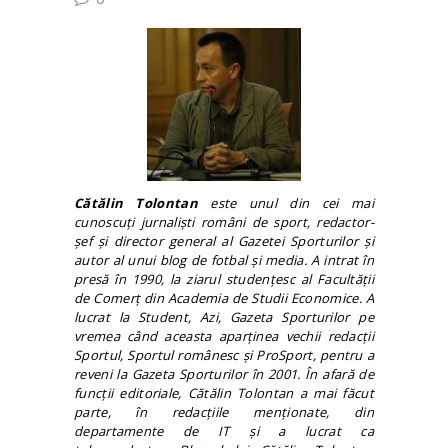
Cătălin Tolontan
este unul din cei mai
cunoscuţi jurnalişti români de sport, redactor-
şef şi director general al Gazetei Sporturilor şi
autor al unui blog de fotbal şi media. A intrat în
presă în 1990, la ziarul studenţesc al Facultăţii
de Comerţ din Academia de Studii Economice. A
lucrat la Student, Azi, Gazeta Sporturilor pe
vremea când aceasta aparţinea vechii redacţii
Sportul, Sportul românesc şi ProSport, pentru a
reveni la Gazeta Sporturilor în 2001. În afară de
funcţii editoriale, Cătălin Tolontan a mai făcut
parte, în redacţiile menţionate, din
departamente de IT şi a lucrat ca