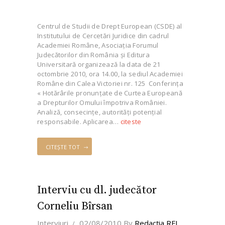
Centrul de Studii de Drept European (CSDE) al
Institutului de Cercetări Juridice din cadrul
Academiei Române, Asociaţia Forumul
Judecătorilor din România şi Editura
Universitară organizează la data de 21
octombrie 2010, ora 14.00, la sediul Academiei
Române din Calea Victoriei nr. 125 Conferinţa
« Hotărârile pronunţate de Curtea Europeană
a Drepturilor Omului împotriva României.
Analiză, consecinţe, autorităţi potenţial
responsabile. Aplicarea…
citeste
CITEȘTE TOT
Interviu cu dl. judecător
Corneliu Bîrsan
Interviuri
02/08/2010
By
Redacţia RFJ