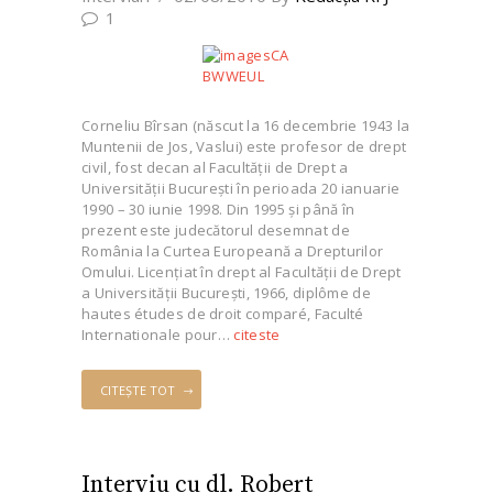
1
Corneliu Bîrsan (născut la 16 decembrie 1943 la
Muntenii de Jos, Vaslui) este profesor de drept
civil, fost decan al Facultăţii de Drept a
Universităţii Bucureşti în perioada 20 ianuarie
1990 – 30 iunie 1998. Din 1995 şi până în
prezent este judecătorul desemnat de
România la Curtea Europeană a Drepturilor
Omului. Licenţiat în drept al Facultăţii de Drept
a Universităţii Bucureşti, 1966, diplôme de
hautes études de droit comparé, Faculté
Internationale pour…
citeste
CITEȘTE TOT
Interviu cu dl. Robert