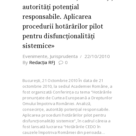
autorităţi potenţial
responsabile. Aplicarea
procedurii hotărârilor pilot
pentru disfuncţionalităţi
sistemice»
Evenimente
,
Jurisprudenta
22/10/2010
By
Redacţia RFJ
0
Bucureşti, 21 Octombrie 2010 În data de 21
octombrie 2010, la sediul Academiei Române, a
fost organizată Conferinţa cu tema “Hotărârile
pronunţate de Curtea Europeană a Drepturilor
Omului împotriva României. Analiză,
consecinţe, autorităţi potenţial responsabile.
Aplicarea procedurii hotărârilor pilot pentru
disfuncţionalităţi sistemice”, în cadrul căreia a
fost lansată lucrarea “Hotărârile CEDO în
cauzele împotriva României din perioada…