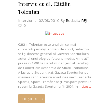
Interviu cu dl. Cătălin
Tolontan
Interviuri
02/08/2010
By
Redacţia RFJ
0
Cătălin Tolontan este unul din cei mai
cunoscuţi jurnalişti români de sport, redactor-
şef şi director general al Gazetei Sporturilor şi
autor al unui blog de fotbal şi media. A intrat în
presă în 1990, la ziarul studenţesc al Facultăţii
de Comerţ din Academia de Studii Economice.
A lucrat la Student, Azi, Gazeta Sporturilor pe
vremea când aceasta aparţinea vechii redacţii
Sportul, Sportul românesc şi ProSport, pentru a
reveni la Gazeta Sporturilor în 2001. În…
citeste
CITEȘTE TOT