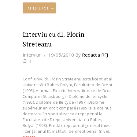
CITEȘTE TOT
Interviu cu dl. Florin
Streteanu
Interviuri
19/05/2010
By
Redacţia RFJ
1
Conf. univ. dr. Florin Streteanu este licențiat al
Universităţii Babeş-Bolyai, Facultatea de Drept
(1995). A urmat Faculte Internationale de Droit
Compare (Strasbourg) –Diplôme de Ier cycle
(1995), Diplôme de IIe cycle (1997), Diplôme
supérieur en droit comparé (1999) și a obținut
doctoratul în specializarea drept penal la
Facultatea de Drept, Universitatea Babeş-
Bolyai (1998). Predă drept penal general (nivel
licenţă, anul II), instituţii de drept penal (nivel…