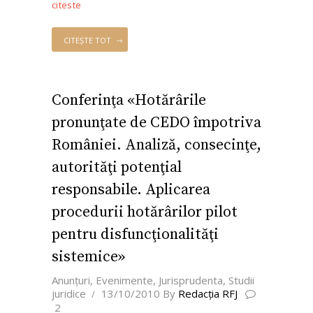
citeste
CITEȘTE TOT
Conferinţa «Hotărârile
pronunţate de CEDO împotriva
României. Analiză, consecinţe,
autorităţi potenţial
responsabile. Aplicarea
procedurii hotărârilor pilot
pentru disfuncţionalităţi
sistemice»
Anunţuri
,
Evenimente
,
Jurisprudenta
,
Studii
juridice
13/10/2010
By
Redacţia RFJ
2