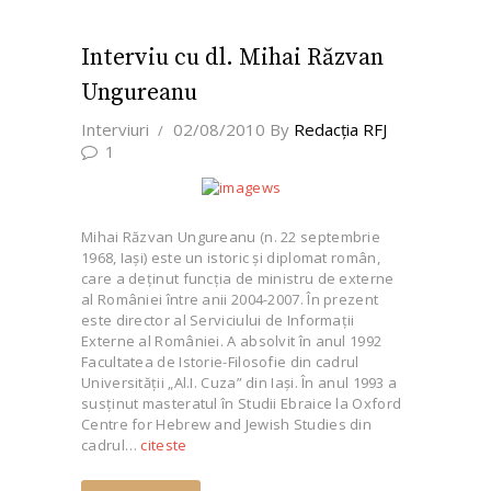
Interviu cu dl. Mihai Răzvan
Ungureanu
Interviuri
02/08/2010
By
Redacţia RFJ
1
Mihai Răzvan Ungureanu (n. 22 septembrie
1968, Iaşi) este un istoric şi diplomat român,
care a deţinut funcţia de ministru de externe
al României între anii 2004-2007. În prezent
este director al Serviciului de Informaţii
Externe al României. A absolvit în anul 1992
Facultatea de Istorie-Filosofie din cadrul
Universităţii „Al.I. Cuza” din Iaşi. În anul 1993 a
susţinut masteratul în Studii Ebraice la Oxford
Centre for Hebrew and Jewish Studies din
cadrul…
citeste