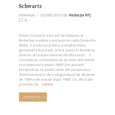
Schwartz
Interviuri
02/08/2010
By
Redacţia RFJ
0
Robert Schwartz este şef de redacţie al
Redacției române a postului de radio Deutsche
Welle. S-a născut la Sibiu, a studiat limba
germană în București, a fost ziarist în România,
director al Liceului German din București. 1.
Consideraţi că România de azi este diferită de
cea anterioară anului 1989? Din această
perspectivă, se poate vorbi, din perspectiva
dumneavoastră, de o magistratură de dinainte
de 1989 şi de una de după 1989? Da, din toate
punctele de…
citeste
CITEȘTE TOT