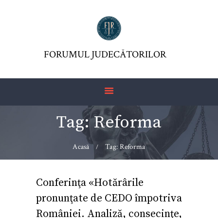
FORUMUL JUDECĂTORILOR
ASOCIAŢIA FJR
FORUMUL JUDECĂTORILOR
JURISDICTIO
REVISTĂ
ARTICOLE
Tag: Reforma
JURISPRUDENȚĂ
FORMULAR 230 –
Acasă
Tag: Reforma
REDIRECŢIONARE
IMPOZIT VENIT
Conferinţa «Hotărârile
pronunţate de CEDO împotriva
României. Analiză, consecinţe,