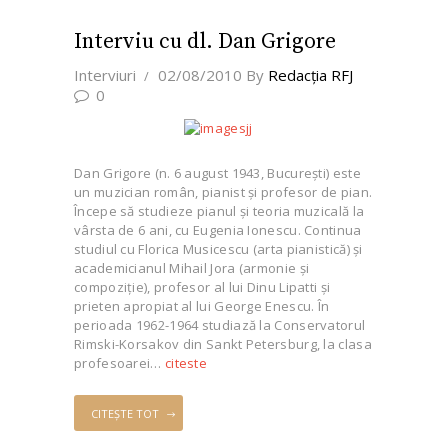
Interviu cu dl. Dan Grigore
Interviuri
02/08/2010
By
Redacţia RFJ
0
Dan Grigore (n. 6 august 1943, Bucureşti) este
un muzician român, pianist şi profesor de pian.
Începe să studieze pianul şi teoria muzicală la
vârsta de 6 ani, cu Eugenia Ionescu. Continua
studiul cu Florica Musicescu (arta pianistică) şi
academicianul Mihail Jora (armonie şi
compoziţie), profesor al lui Dinu Lipatti şi
prieten apropiat al lui George Enescu. În
perioada 1962-1964 studiază la Conservatorul
Rimski-Korsakov din Sankt Petersburg, la clasa
profesoarei…
citeste
CITEȘTE TOT